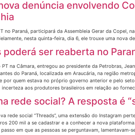
 nova denúncia envolvendo Cop
hia
T no Paraná, participará da Assembleia Gerar da Copel, na
elamente, nesta quinta-feira, dia 6, ele trouxe uma nova 
es poderá ser reaberta no Para
o PT na Câmara, entregou ao presidente da Petrobras, Jean
izantes do Paraná, localizada em Araucária, na região metrop
e por quem estava no próprio governo anterior e pelo setor
z incerteza aos produtores brasileiros em relação ao fornec
 rede social? A resposta é “
nova rede social “Threads”, uma extensão do Instagram per
ros 200 mil a se cadastrar e a conhecer a nova plataforma
o passo em que as pessoas se perguntavam, lamentavam-se