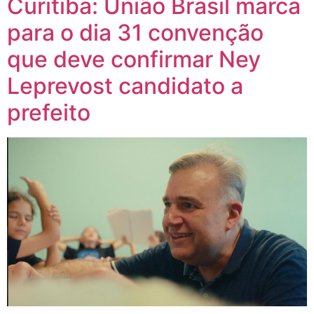
Curitiba: União Brasil marca
para o dia 31 convenção
que deve confirmar Ney
Leprevost candidato a
prefeito