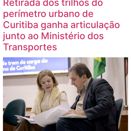
Retirada dos trilhos do
perímetro urbano de
Curitiba ganha articulação
junto ao Ministério dos
Transportes