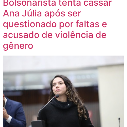
Bolsonarista tenta cassar
Ana Júlia após ser
questionado por faltas e
acusado de violência de
gênero