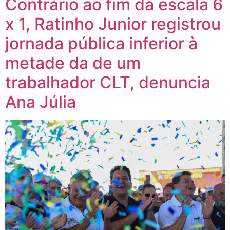
Contrário ao fim da escala 6
x 1, Ratinho Junior registrou
jornada pública inferior à
metade da de um
trabalhador CLT, denuncia
Ana Júlia