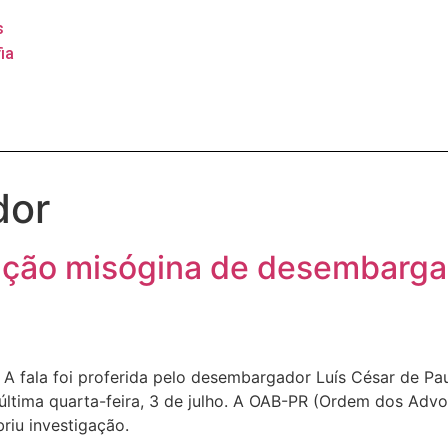
s
ia
dor
ação misógina de desembarga
 A fala foi proferida pelo desembargador Luís César de Pa
 última quarta-feira, 3 de julho. A OAB-PR (Ordem dos Adv
riu investigação.