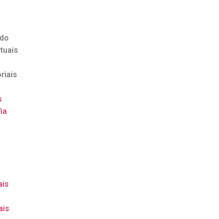
ndo
tuais
riais
s
ia
o
ais
ais