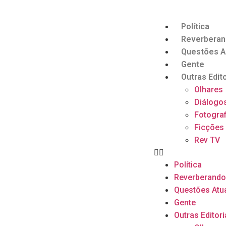
Política
Reverbera
Questões A
Gente
Outras Edito
Olhares
Diálogo
Fotograf
Ficções
Rev TV
Política
Reverberand
Questões Atu
Gente
Outras Editori