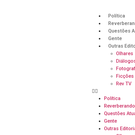
Política
Reverbera
Questões A
Gente
Outras Edito
Olhares
Diálogo
Fotograf
Ficções
Rev TV
Política
Reverberand
Questões Atu
Gente
Outras Editori