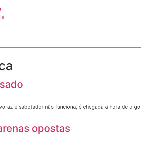
s
ia
ica
esado
oraz e sabotador não funciona, é chegada a hora de o gove
 arenas opostas