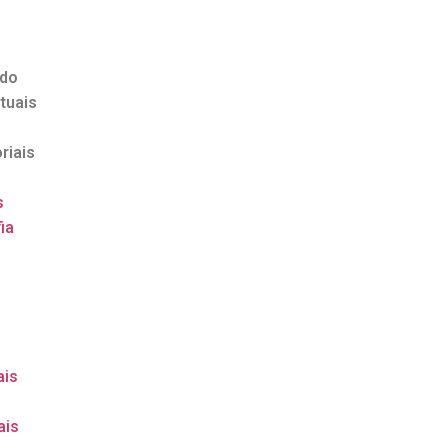
ndo
tuais
riais
s
ia
o
ais
ais