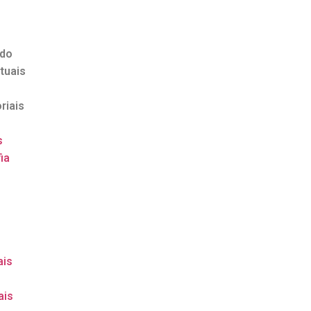
ndo
tuais
riais
s
ia
o
ais
ais