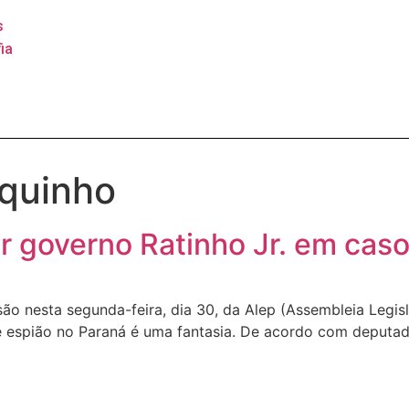
s
ia
oquinho
ar governo Ratinho Jr. em cas
o nesta segunda-feira, dia 30, da Alep (Assembleia Legisl
e espião no Paraná é uma fantasia. De acordo com deputa