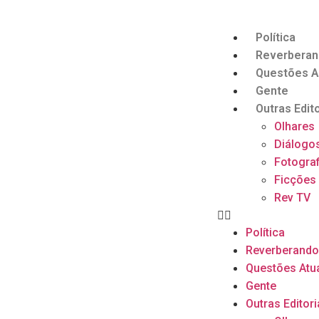
Política
Reverbera
Questões A
Gente
Outras Edito
Olhares
Diálogo
Fotograf
Ficções
Rev TV
Política
Reverberand
Questões Atu
Gente
Outras Editori