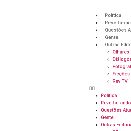
Política
Reverbera
Questões A
Gente
Outras Edito
Olhares
Diálogo
Fotograf
Ficções
Rev TV
Política
Reverberand
Questões Atu
Gente
Outras Editori