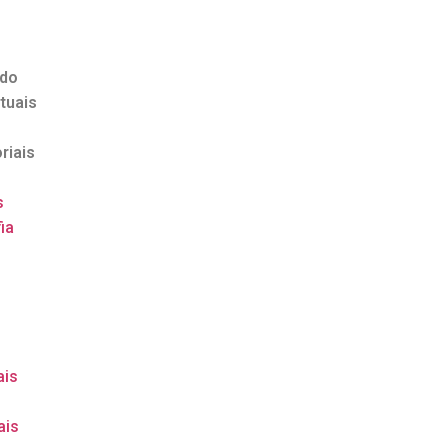
ndo
tuais
riais
s
ia
o
ais
ais