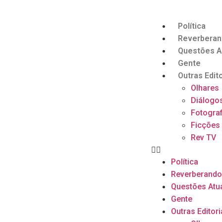
Política
Reverbera
Questões A
Gente
Outras Edito
Olhares
Diálogo
Fotograf
Ficções
Rev TV
Política
Reverberand
Questões Atu
Gente
Outras Editori