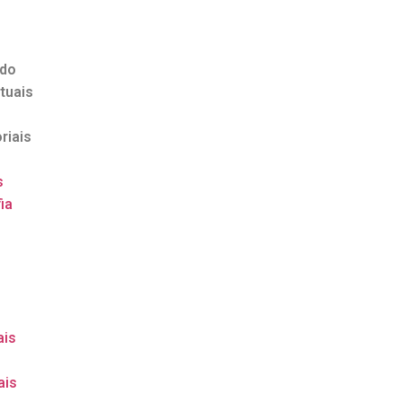
ndo
tuais
riais
s
ia
o
ais
ais