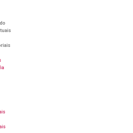
ndo
tuais
riais
s
ia
o
ais
ais