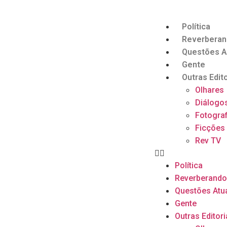
Política
Reverbera
Questões A
Gente
Outras Edito
Olhares
Diálogo
Fotograf
Ficções
Rev TV
Política
Reverberand
Questões Atu
Gente
Outras Editori