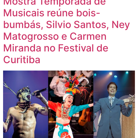
Mostra Temporada de
Musicais reúne bois-
bumbás, Silvio Santos, Ney
Matogrosso e Carmen
Miranda no Festival de
Curitiba