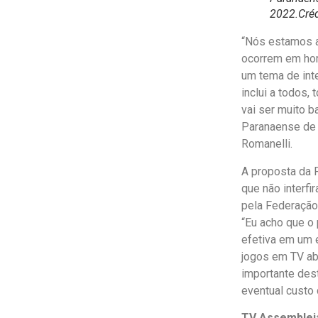
2022.Créd
“Nós estamos a
ocorrem em hor
um tema de inte
inclui a todos
vai ser muito 
Paranaense de 
Romanelli.
A proposta da F
que não interfi
pela Federação.
“Eu acho que o
efetiva em um 
jogos em TV ab
importante des
eventual custo 
TV Assemblei