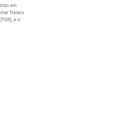
utido em
emar Traiano
(PSB), e o