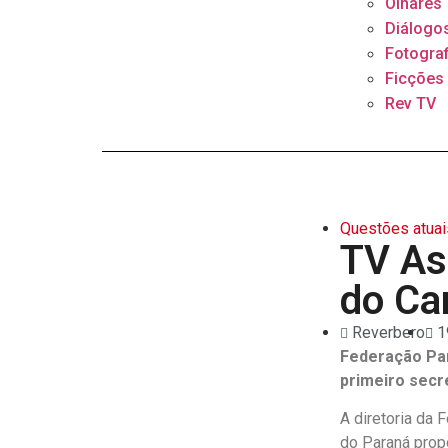
Olhares
Diálogo
Fotograf
Ficções
Rev TV
Questões atuai
TV As
do Ca
Reverbero
1
Federação Par
primeiro secr
A diretoria da
do Paraná prop