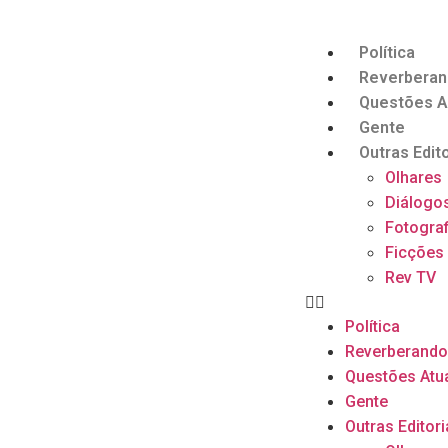
Política
Reverbera
Questões A
Gente
Outras Edito
Olhares
Diálogo
Fotograf
Ficções
Rev TV
Política
Reverberand
Questões Atu
Gente
Outras Editori