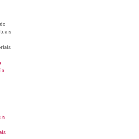
ndo
tuais
riais
s
ia
o
ais
ais