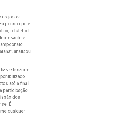
e os jogos
 Eu penso que é
lico, o futebol
nteressante e
 Campeonato
raná”, analisou
dias e horários
sponibilizado
os até a final.
a participação
missão dos
nse. É
ume qualquer