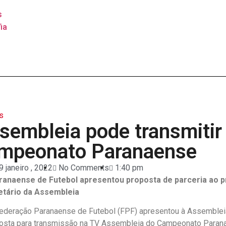
s
ia
s
sembleia pode transmitir
mpeonato Paranaense
9 janeiro , 2022
No Comments
1:40 pm
anaense de Futebol apresentou proposta de parceria ao p
etário da Assembleia
 Federação Paranaense de Futebol (FPF) apresentou à Assemblei
osta para transmissão na TV Assembleia do Campeonato Paran