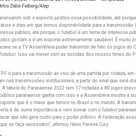
itos:Dálie Felberg/Alep
nalisando sob o aspecto jurídico essa possibilidade, até porqu
ários e dias em que temos disponibilidade para a transmissão.
resse público, até porque, o futebol é um tema de interesse púb
, todos gostam e é um esporte extremamente saudável. É muito i
bacana se a TV Assembleia puder transmitir de fato os jogos do
futebol. Isso vai mexer com as torcidas dos nossos times do Pa
PF é para a transmissão ao vivo de uma partida por rodada, em 
ram nas transmissões institucionais, a partir do sinal que será di
 A tabela do Paranaense 2022 tem 17 rodadas e 80 jogos previst
 público paranaense ganha com isso e a Assembleia mostra a su
esporte que é o maior que temos no Brasil e no mundo. A trans
erta é de suma importância e vem somar com o futebol paranae
tacar que não gera custo para o poder público. A Federação ass
que se faça necessário”, afirmou Hélio Pereira Cury.
a