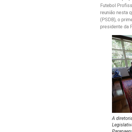
Futebol Profiss
reunião nesta q
(PSDB), o prime
presidente da F
A diretor
Legislati
Paranaens