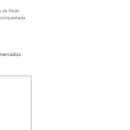
e da Rede
 acompanhada
 marcados