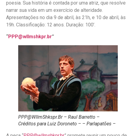
poesia. Sua história é contada por uma atriz, que resolve
narrar sua vida em um exercício de alteridade.
Apresentações no dia 9 de abril, às 21h, e 10 de abril, às
19h. Classificação: 12 anos. Duração: 100’.
“
PPP@wllmshkpr.br
”
PPP@WllmShkspr.Br – Raul Barretto –
Créditos para Luiz Doroneto – – Parlapatões –
A peça “
PPP@wllmshkpr.br
” promete reunir um pouco de