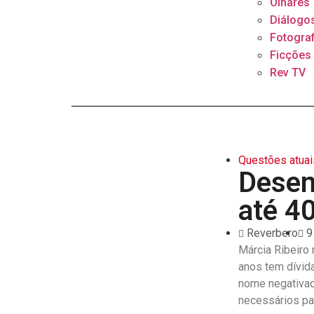
Olhares
Diálogo
Fotograf
Ficções
Rev TV
Questões atuai
Desen
até 4
Reverbero
9
Márcia Ribeiro 
anos tem dívida
nome negativad
necessários pa