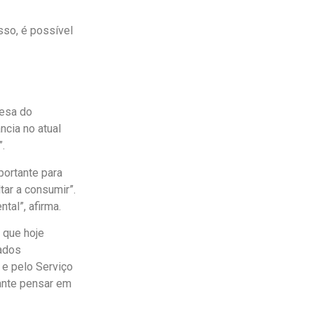
sso, é possível
fesa do
ncia no atual
”.
portante para
tar a consumir”.
ntal”, afirma.
 que hoje
dados
 e pelo Serviço
tante pensar em