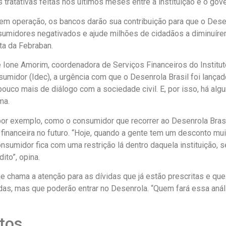
 tratativas feitas nos últimos meses entre a instituição e o gov
 em operação, os bancos darão sua contribuição para que o Dese
umidores negativados e ajude milhões de cidadãos a diminuír
ota da Febraban.
 Ione Amorim, coordenadora de Serviços Financeiros do Institut
midor (Idec), a urgência com que o Desenrola Brasil foi lançad
ouco mais de diálogo com a sociedade civil. E, por isso, há al
ma.
por exemplo, como o consumidor que recorrer ao Desenrola Brasi
o financeira no futuro. “Hoje, quando a gente tem um desconto mu
nsumidor fica com uma restrição lá dentro daquela instituição, se
ito”, opina.
ne chama a atenção para as dívidas que já estão prescritas e q
das, mas que poderão entrar no Desenrola. “Quem fará essa anál
tos