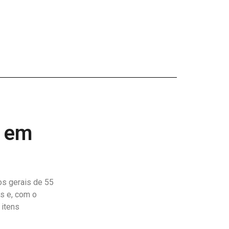
r em
os gerais de 55
os e, com o
 itens