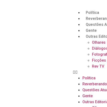
Política
Reverbera
Questões A
Gente
Outras Edito
Olhares
Diálogo
Fotograf
Ficções
Rev TV
Política
Reverberand
Questões Atu
Gente
Outras Editori