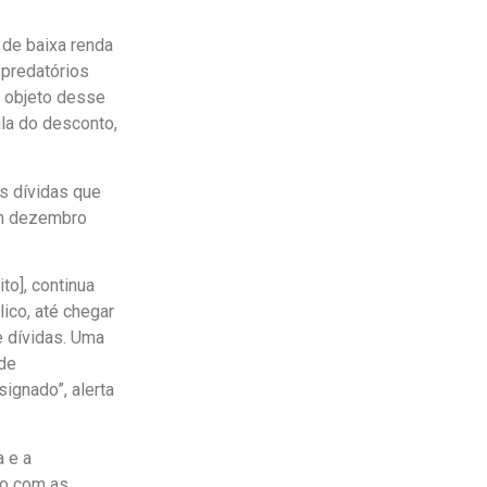
 de baixa renda
predatórios
o objeto desse
ala do desconto,
s dívidas que
em dezembro
to], continua
ico, até chegar
e dívidas. Uma
 de
ignado”, alerta
a e a
go com as