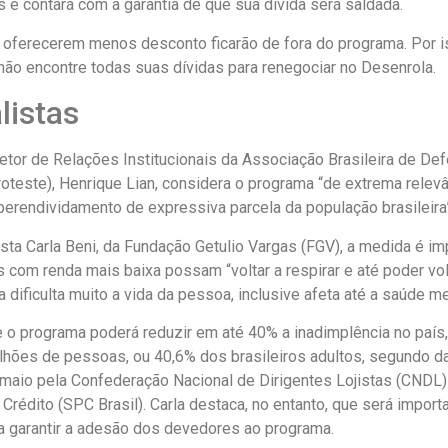
s e contará com a garantia de que sua dívida será saldada.
 oferecerem menos desconto ficarão de fora do programa. Por i
não encontre todas suas dívidas para renegociar no Desenrola.
listas
retor de Relações Institucionais da Associação Brasileira de De
teste), Henrique Lian, considera o programa “de extrema relevâ
perendividamento de expressiva parcela da população brasileira
ta Carla Beni, da Fundação Getulio Vargas (FGV), a medida é im
com renda mais baixa possam “voltar a respirar e até poder vol
a dificulta muito a vida da pessoa, inclusive afeta até a saúde me
e o programa poderá reduzir em até 40% a inadimplência no país,
ilhões de pessoas, ou 40,6% dos brasileiros adultos, segundo 
maio pela Confederação Nacional de Dirigentes Lojistas (CNDL)
Crédito (SPC Brasil). Carla destaca, no entanto, que será impor
 garantir a adesão dos devedores ao programa.