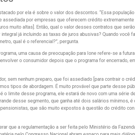
stacado por ela é sobre o valor dos descontos. “Essa população
 assediada por empresas que oferecem crédito extremamente 
uros muito altas]. Então, qual o valor desses contratos que serã
 integral já incluindo as taxas de juros abusivas? Quando você f
etro, qual é o referencial?”, pergunta.
rograma, uma causa de preocupação para Ione refere-se a futura
 envolver o consumidor depois que o programa for encerrado, 
r, sem nenhum preparo, que foi assediado [para contrair o crédi
os tipos de abordagem. É muito provável que parte desse públ
é o limite desse programa, ele estará de novo com uma série d
grande desse segmento, que ganha até dois salários mínimos, é
pensionistas, que são muito expostos à questão do crédito cons
rar que a regulamentação a ser feita pelo Ministério da Fazend
matéria pelo Congresso Nacional abram espaço para mais diálo