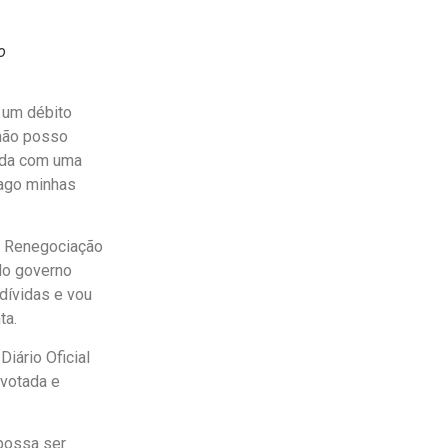
o
 um débito
 não posso
vida com uma
pago minhas
de Renegociação
lo governo
 dívidas e vou
nta.
iário Oficial
 votada e
 possa ser