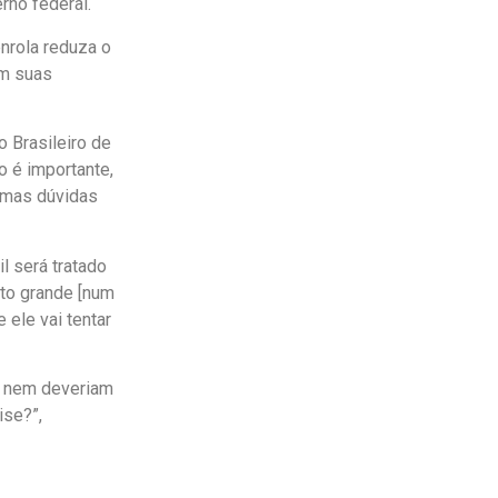
erno federal.
nrola reduza o
em suas
o Brasileiro de
o é importante,
gumas dúvidas
l será tratado
ito grande [num
 ele vai tentar
ue nem deveriam
ise?”,