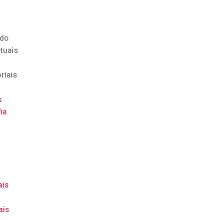
ndo
tuais
riais
s
ia
o
ais
ais