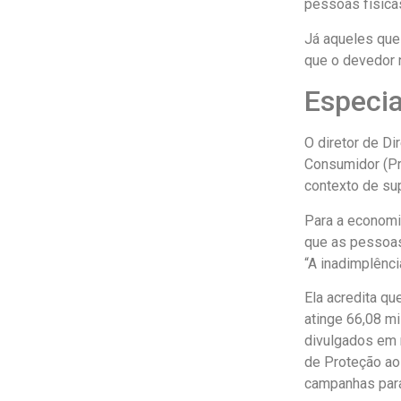
pessoas física
Já aqueles que
que o devedor 
Especia
O diretor de Di
Consumidor (Pro
contexto de su
Para a economis
que as pessoas 
“A inadimplênci
Ela acredita qu
atinge 66,08 m
divulgados em 
de Proteção ao 
campanhas para