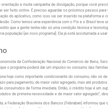
de orientação e muita campanha de divulgação, porque você preci
ai ser feito
online
. É preciso aguardar os próximos passos para 
lização do aplicativo, como isso vai ser inserido na plataforma e 
adesão. Como temos uma experiência com o Pix e o Brasil teve 
redito que a gente tenha não só uma condição técnica e tecnológ
ria população [
ao novo programa
]. Ela já está acostumada a usar 
mo
 economista da Confederação Nacional do Comércio de Bens, Serv
a que o programa poderá dar um impulso no consumo das famílias
ciona hoje como importante condicionante do consumo, não só de
azo para pagamento, de maior valor agregado, mas até produtos 
o consumidos de forma imediata. Então, o crédito hoje é um sup
dutos de primeira necessidade e de maior valor agregado”, des
ta, a Federação Brasileira dos Bancos (Febraban) informou que 