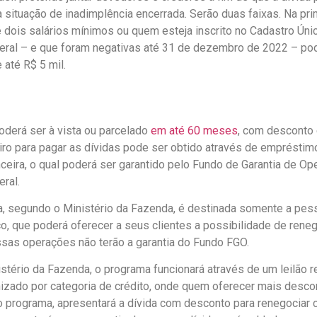
 situação de inadimplência encerrada. Serão duas faixas. Na pr
 dois salários mínimos ou quem esteja inscrito no Cadastro Úni
eral – e que foram negativas até 31 de dezembro de 2022 – po
 até R$ 5 mil.
derá ser à vista ou parcelado
em até 60 meses
, com desconto 
eiro para pagar as dívidas pode ser obtido através de emprésti
anceira, o qual poderá ser garantido pelo Fundo de Garantia de O
eral.
a, segundo o Ministério da Fazenda, é destinada somente a pe
o, que poderá oferecer a seus clientes a possibilidade de rene
Essas operações não terão a garantia do Fundo FGO.
tério da Fazenda, o programa funcionará através de um leilão r
nizado por categoria de crédito, onde quem oferecer mais desco
 programa, apresentará a dívida com desconto para renegociar