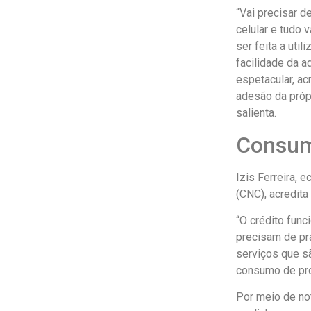
“Vai precisar 
celular e tudo v
ser feita a uti
facilidade da 
espetacular, ac
adesão da próp
salienta.
Consu
Izis Ferreira,
(CNC), acredit
“O crédito fun
precisam de pr
serviços que sã
consumo de pro
Por meio de no