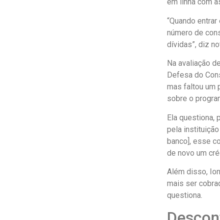
em linha com as
“Quando entrar
número de cons
dívidas”, diz n
Na avaliação de
Defesa do Consu
mas faltou um p
sobre o progra
Ela questiona, 
pela instituiçã
banco], esse co
de novo um créd
Além disso, Io
mais ser cobra
questiona.
Descon