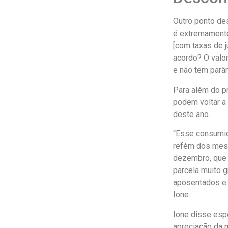
Outro ponto de
é extremamente
[com taxas de j
acordo? O valor
e não tem parâm
Para além do p
podem voltar a
deste ano.
“Esse consumido
refém dos mesm
dezembro, que 
parcela muito 
aposentados e 
Ione.
Ione disse espe
apreciação da 