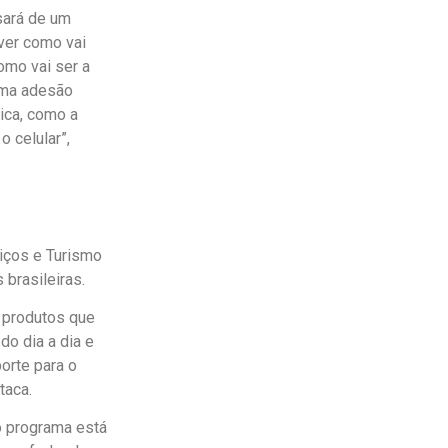
sará de um
ver como vai
como vai ser a
uma adesão
ica, como a
o celular”,
iços e Turismo
 brasileiras.
 produtos que
do dia a dia e
orte para o
taca.
o programa está