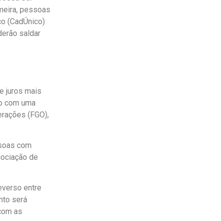
imeira, pessoas
co (CadÚnico)
derão saldar
e juros mais
mo com uma
perações (FGO),
ssoas com
gociação de
everso entre
nto será
 com as