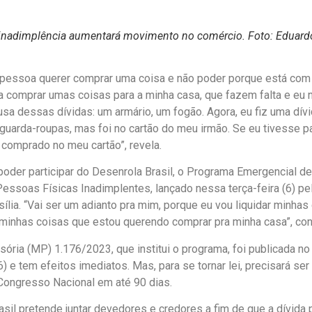
inadimplência aumentará movimento no comércio. Foto: Eduard
a pessoa querer comprar uma coisa e não poder porque está com
ia comprar umas coisas para a minha casa, que fazem falta e eu
usa dessas dívidas: um armário, um fogão. Agora, eu fiz uma dí
 guarda-roupas, mas foi no cartão do meu irmão. Se eu tivesse 
a comprado no meu cartão”, revela.
poder participar do Desenrola Brasil, o Programa Emergencial 
Pessoas Físicas Inadimplentes, lançado nessa terça-feira (6) pe
sília. “Vai ser um adianto pra mim, porque eu vou liquidar minhas
minhas coisas que estou querendo comprar pra minha casa”, co
ória (MP) 1.176/2023, que institui o programa, foi publicada no D
(6) e tem efeitos imediatos. Mas, para se tornar lei, precisará ser
Congresso Nacional em até 90 dias.
sil pretende juntar devedores e credores a fim de que a dívida