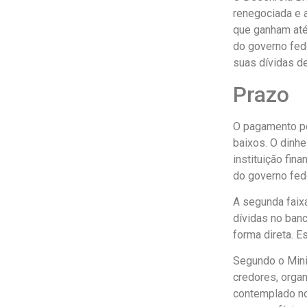
renegociada e a
que ganham até
do governo fed
suas dívidas de
Prazo
O pagamento po
baixos. O dinh
instituição fin
do governo fed
A segunda faix
dívidas no banc
forma direta. 
Segundo o Minis
credores, orga
contemplado no