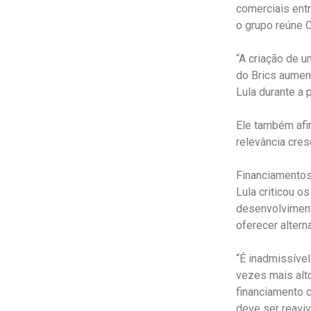
comerciais entr
o grupo reúne C
“A criação de 
do Brics aumen
Lula durante a p
Ele também afi
relevância cres
Financiamentos
Lula criticou o
desenvolviment
oferecer alter
“É inadmissíve
vezes mais alto
financiamento c
deve ser reaviv