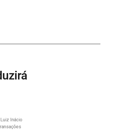
duzirá
Luiz Inácio
 transações