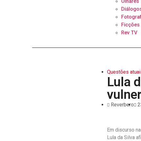
Olhares
Diálogo
Fotograf
Ficções
Rev TV
Questões atuai
Lula 
vulne
Reverbero
2
Em discurso na 
Lula da Silva a