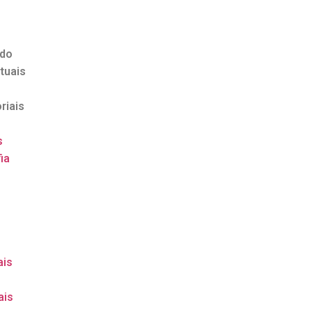
ndo
tuais
riais
s
ia
o
ais
ais