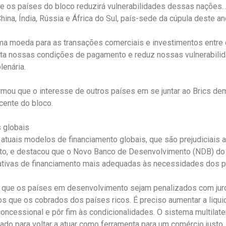
e os países do bloco reduzirá vulnerabilidades dessas nações. 
hina, Índia, Rússia e África do Sul, país-sede da cúpula deste an
uma moeda para as transações comerciais e investimentos entr
ta nossas condições de pagamento e reduz nossas vulnerabilid
lenária.
rmou que o interesse de outros países em se juntar ao Brics de
cente do bloco.
 globais
s atuais modelos de financiamento globais, que são prejudiciais
o, e destacou que o Novo Banco de Desenvolvimento (NDB) do
nativas de financiamento mais adequadas às necessidades dos p
l que os países em desenvolvimento sejam penalizados com juro
s que os cobrados dos países ricos. É preciso aumentar a liqui
oncessional e pôr fim às condicionalidades. O sistema multilat
ado para voltar a atuar como ferramenta para um comércio justo, 