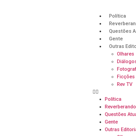
Política
Reverbera
Questões A
Gente
Outras Edito
Olhares
Diálogo
Fotograf
Ficções
Rev TV
Política
Reverberand
Questões Atu
Gente
Outras Editori