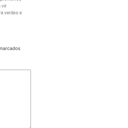
 vir
ra verdes e
 marcados