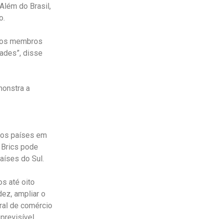
Além do Brasil,
o.
e os membros
ades”, disse
monstra a
 aos países em
 Brics pode
aíses do Sul.
s até oito
dez, ampliar o
eral de comércio
previsível,