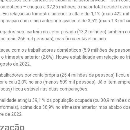
domésticos – chegou a 37,25 milhões, o maior total desde fever
. Em relação ao trimestre anterior, a alta é de 1,1% (mais 422 mi
mparação com o ano anterior o avanço é de 3,5% (mais 1,3 milhã
regados sem carteira no setor privado (13,2 milhões) também c
% ou mais 266 mil pessoas), mas ficou estável no ano.
ceu com os trabalhadores domésticos (5,9 milhões de pessoa
o trimestre anterior (2,8%). Houve estabilidade em relação ao t
agosto de 2022.
balhadores por conta própria (25,4 milhões de pessoas) ficou e
ior e caiu 2,0% no ano (menos 509 mil pessoas). Já o item empr
soas) ficou estável nas duas comparações.
malidade atingiu 39,1 % da população ocupada (ou 38,9 milhões 
nformais), acima dos 38,9% no trimestre anterior, mas abaixo do
re de 2022.
lização