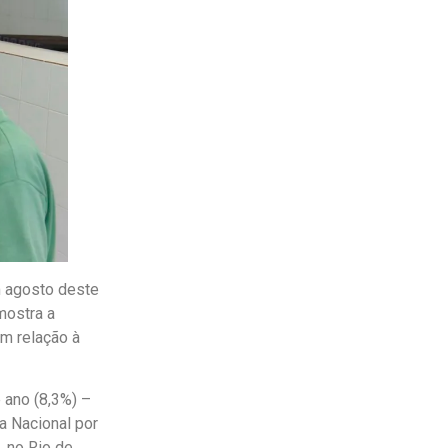
m agosto deste
mostra a
m relação à
 ano (8,3%) –
a Nacional por
, no Rio de