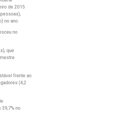
eiro de 2015
l pessoas),
o) no ano.
resceu no
s), que
rimestre
stável frente ao
egadores (4,2
de
s 39,7% no