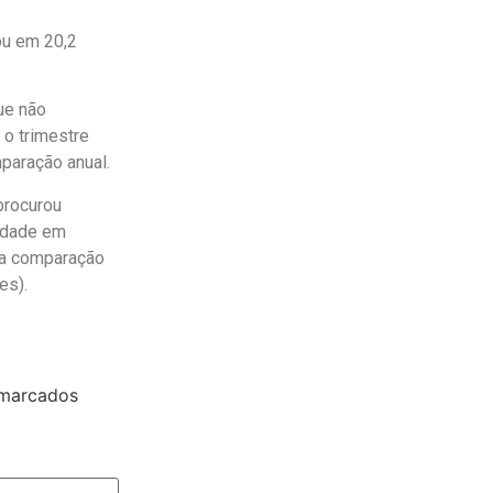
cou em 20,2
ue não
 o trimestre
mparação anual.
procurou
lidade em
na comparação
es).
 marcados