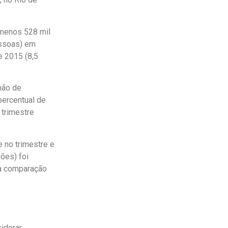
(menos 528 mil
essoas) em
e 2015 (8,5
hão de
percentual de
 trimestre
e no trimestre e
ões) foi
 na comparação
iderar