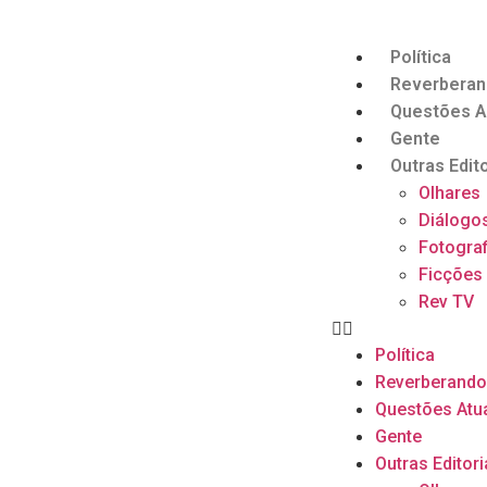
Política
Reverbera
Questões A
Gente
Outras Edito
Olhares
Diálogo
Fotograf
Ficções
Rev TV
Política
Reverberand
Questões Atu
Gente
Outras Editori