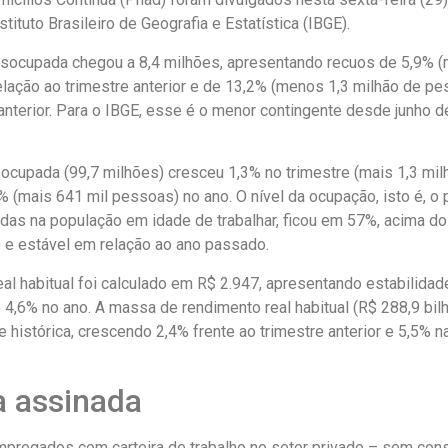
stituto Brasileiro de Geografia e Estatística (IBGE).
socupada chegou a 8,4 milhões, apresentando recuos de 5,9% 
lação ao trimestre anterior e de 13,2% (menos 1,3 milhão de p
anterior. Para o IBGE, esse é o menor contingente desde junho d
 ocupada (99,7 milhões) cresceu 1,3% no trimestre (mais 1,3 mil
 (mais 641 mil pessoas) no ano. O nível da ocupação, isto é, o 
as na população em idade de trabalhar, ficou em 57%, acima do
) e estável em relação ao ano passado.
al habitual foi calculado em R$ 2.947, apresentando estabilidad
4,6% no ano. A massa de rendimento real habitual (R$ 288,9 bilh
e histórica, crescendo 2,4% frente ao trimestre anterior e 5,5%
a assinada
pregados com carteira de trabalho no setor privado – sem cons