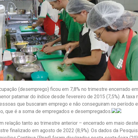
cupação (desemprego) ficou em 7,8% no trimestre encerrado e
enor patamar do índice desde fevereiro de 2015 (7,5%). A taxa 
essoas que buscaram emprego e não conseguiram no período e
lho, que é a soma de empregados e desempregados.
m relação tanto ao trimestre anterior – encerrado em maio deste
estre finalizado em agosto de 2022 (8,9%). Os dados da Pesquis
cílios Contínua (Pnad) foram divulgados nesta sexta-feira (29)