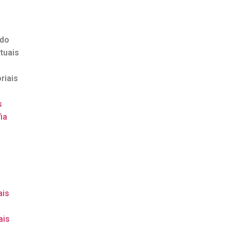
ndo
tuais
riais
s
ia
o
ais
ais