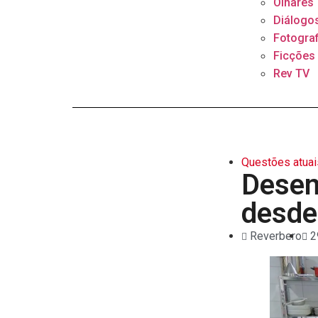
Olhares
Diálogo
Fotograf
Ficções
Rev TV
Questões atuai
Desem
desde
Reverbero
2