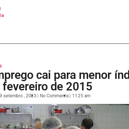
s
ia
s
prego cai para menor índ
 fevereiro de 2015
9 setembro , 2023
No Comments
11:25 am