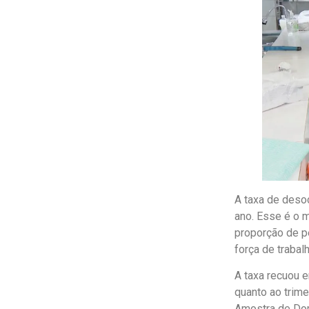
A taxa de deso
ano. Esse é o m
proporção de p
força de traba
A taxa recuou e
quanto ao trim
Amostra de Domi