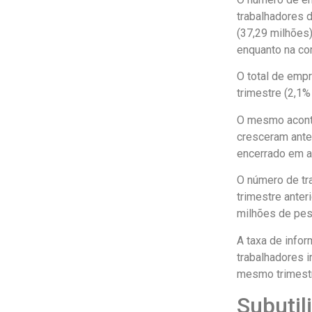
trabalhadores 
(37,29 milhões)
enquanto na co
O total de emp
trimestre (2,1
O mesmo aconte
cresceram ante 
encerrado em 
O número de tra
trimestre anter
milhões de pes
A taxa de infor
trabalhadores i
mesmo trimest
Subuti