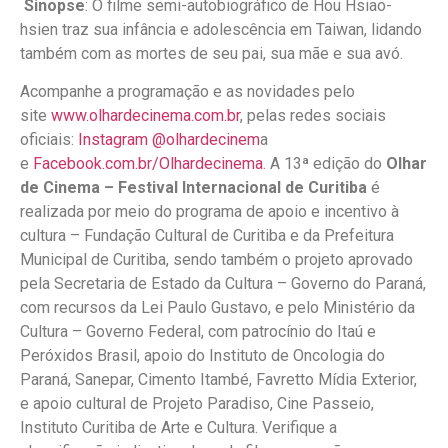
Sinopse
: O filme semi-autobiográfico de Hou Hsiao-
hsien traz sua infância e adolescência em Taiwan, lidando
também com as mortes de seu pai, sua mãe e sua avó.
Acompanhe a programação e as novidades pelo
site
www.olhardecinema.com.br
, pelas redes sociais
oficiais:
Instagram @olhardecinem
a
e
Facebook.com.br/Olhardecinema
. A 13ª edição do
Olhar
de Cinema – Festival Internacional de Curitiba
é
realizada por meio do programa de apoio e incentivo à
cultura – Fundação Cultural de Curitiba e da Prefeitura
Municipal de Curitiba, sendo também o projeto aprovado
pela Secretaria de Estado da Cultura – Governo do Paraná,
com recursos da Lei Paulo Gustavo, e pelo Ministério da
Cultura – Governo Federal, com patrocínio do Itaú e
Peróxidos Brasil, apoio do Instituto de Oncologia do
Paraná, Sanepar, Cimento Itambé, Favretto Mídia Exterior,
e apoio cultural de Projeto Paradiso, Cine Passeio,
Instituto Curitiba de Arte e Cultura. Verifique a