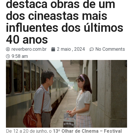
destaca obras de um
dos cineastas mais
influentes dos últimos
40 anos
reverbero.com.br
2 maio , 2024
No Comments
9:58 am
De 12 a 20 de junho, o
13º Olhar de CInema – Festival