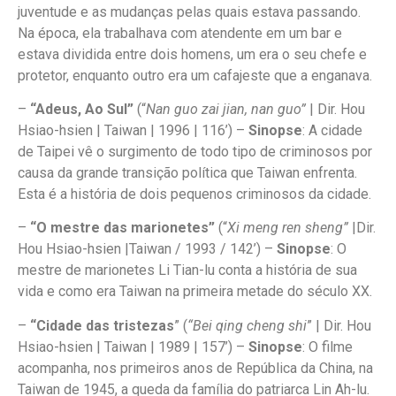
juventude e as mudanças pelas quais estava passando.
Na época, ela trabalhava com atendente em um bar e
estava dividida entre dois homens, um era o seu chefe e
protetor, enquanto outro era um cafajeste que a enganava.
–
“Adeus, Ao Sul”
(“
Nan guo zai jian, nan guo”
| Dir. Hou
Hsiao-hsien | Taiwan | 1996 | 116’) –
Sinopse
: A cidade
de Taipei vê o surgimento de todo tipo de criminosos por
causa da grande transição política que Taiwan enfrenta.
Esta é a história de dois pequenos criminosos da cidade.
–
“O mestre das marionetes”
(“
Xi meng ren sheng”
|Dir.
Hou Hsiao-hsien |Taiwan / 1993 / 142’) –
Sinopse
: O
mestre de marionetes Li Tian-lu conta a história de sua
vida e como era Taiwan na primeira metade do século XX.
–
“Cidade das tristezas
” (
“Bei qing cheng shi
” | Dir. Hou
Hsiao-hsien | Taiwan | 1989 | 157’) –
Sinopse
: O filme
acompanha, nos primeiros anos de República da China, na
Taiwan de 1945, a queda da família do patriarca Lin Ah-lu.