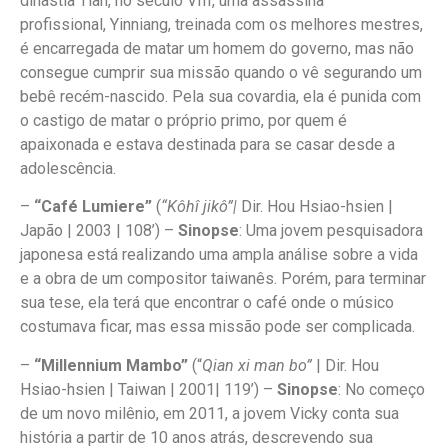
dinastia Tian, no século VIII, uma assassina
profissional, Yinniang, treinada com os melhores mestres,
é encarregada de matar um homem do governo, mas não
consegue cumprir sua missão quando o vê segurando um
bebê recém-nascido. Pela sua covardia, ela é punida com
o castigo de matar o próprio primo, por quem é
apaixonada e estava destinada para se casar desde a
adolescência.
–
“Café Lumiere”
(
“Kôhî jikô”|
Dir. Hou Hsiao-hsien |
Japão | 2003 | 108’) –
Sinopse
: Uma jovem pesquisadora
japonesa está realizando uma ampla análise sobre a vida
e a obra de um compositor taiwanês. Porém, para terminar
sua tese, ela terá que encontrar o café onde o músico
costumava ficar, mas essa missão pode ser complicada.
–
“Millennium Mambo”
(“
Qian xi man bo”
| Dir. Hou
Hsiao-hsien | Taiwan | 2001| 119’) –
Sinopse
: No começo
de um novo milênio, em 2011, a jovem Vicky conta sua
história a partir de 10 anos atrás, descrevendo sua