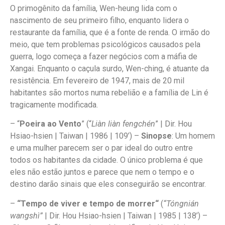
O primogênito da família, Wen-heung lida com o
nascimento de seu primeiro filho, enquanto lidera o
restaurante da família, que é a fonte de renda. O irmão do
meio, que tem problemas psicológicos causados pela
guerra, logo começa a fazer negócios com a máfia de
Xangai. Enquanto o caçula surdo, Wen-ching, é atuante da
resistência. Em fevereiro de 1947, mais de 20 mil
habitantes são mortos numa rebelião e a família de Lin é
tragicamente modificada.
– “
Poeira ao Vento
” (“
Liàn liàn fengchén
” | Dir. Hou
Hsiao-hsien | Taiwan | 1986 | 109’) –
Sinopse
: Um homem
e uma mulher parecem ser o par ideal do outro entre
todos os habitantes da cidade. O único problema é que
eles não estão juntos e parece que nem o tempo e o
destino darão sinais que eles conseguirão se encontrar.
–
“
Tempo de viver e tempo de morrer“
(
“Tóngnián
wangshì”
| Dir. Hou Hsiao-hsien | Taiwan | 1985 | 138’) –