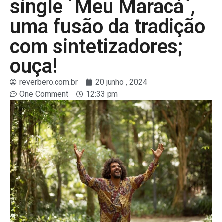
single ´Meu Maracá`,
uma fusão da tradição
com sintetizadores;
ouça!
reverbero.com.br
20 junho , 2024
One Comment
12:33 pm