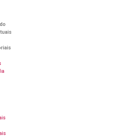
ndo
tuais
riais
s
ia
o
ais
ais