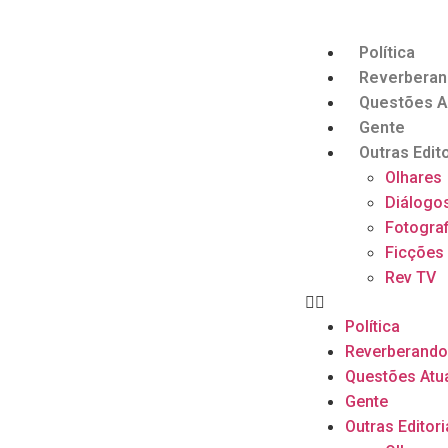
Política
Reverbera
Questões A
Gente
Outras Edito
Olhares
Diálogo
Fotograf
Ficções
Rev TV
Política
Reverberand
Questões Atu
Gente
Outras Editori