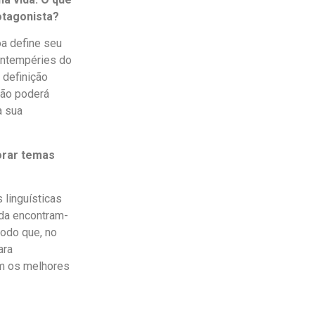
otagonista?
a define seu
 intempéries do
 definição
nção poderá
a sua
orar temas
linguísticas
ida encontram-
odo que, no
ara
m os melhores