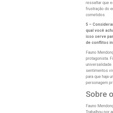
ressaltar que 
frustração do 
cometidos.
5 – Considera
qual você ach
isso serve pa
de conflitos i
Fauno Mendonça
protagonista. 
universalidade.
sentimentos viv
para que haja 
personagem pri
Sobre o
Fauno Mendonça
Trabalhou por 