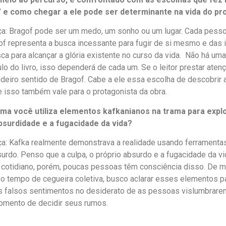
” e como chegar a ele pode ser determinante na vida do pr
: Bragof pode ser um medo, um sonho ou um lugar. Cada pesso
gof representa a busca incessante para fugir de si mesmo e das
a para alcançar a glória existente no curso da vida. Não há uma
tulo do livro, isso dependerá de cada um. Se o leitor prestar ate
adeiro sentido de Bragof. Cabe a ele essa escolha de descobrir 
 isso também vale para o protagonista da obra.
rma você utiliza elementos kafkanianos na trama para expl
bsurdidade e a fugacidade da vida?
: Kafka realmente demonstrava a realidade usando ferramentas 
urdo. Penso que a culpa, o próprio absurdo e a fugacidade da v
 cotidiano, porém, poucas pessoas têm consciência disso. De m
o tempo de cegueira coletiva, busco aclarar esses elementos p
 falsos sentimentos no desiderato de as pessoas vislumbrare
mento de decidir seus rumos.