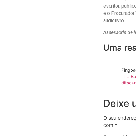
escritor, public
e o Procurador
audiolivro.
Assessoria de 
Uma res
Pingba
‘Tia B
ditadu
Deixe 
O seu endereç
com
*