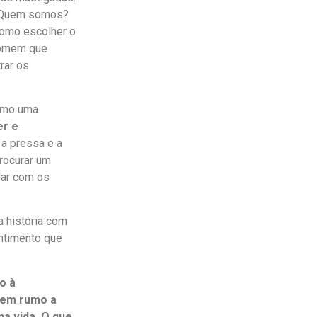
 Quem somos?
omo escolher o
homem que
rar os
como uma
er e
a pressa e a
procurar um
dar com os
a história com
entimento que
o à
rem rumo a
a vida. O que