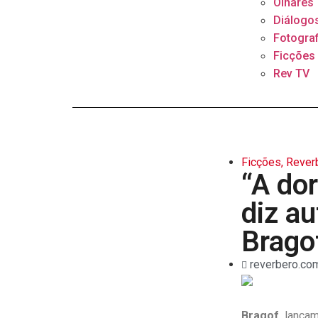
Olhares
Diálogo
Fotograf
Ficções
Rev TV
Ficções
,
Rever
“A dor
diz au
Brago
reverbero.com
Bragof,
lançam