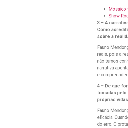
Mosaico –
Show Rock
3 – A narrativ
Como acredita
sobre a reali
Fauno Mendonça
reais, pois a r
não temos conh
narrativa apon
e compreender 
4 – De que fo
tomadas pelo 
próprias vida
Fauno Mendonça
eficácia. Quand
do erro. O prot