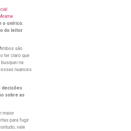
cial
e Arame
 o onírico.
 do leitor
. Ambos são
o ter claro que
 busquei na
r essas nuances
s decisões
ão sobre as
m maior
rtas para fugir
Contudo, vale