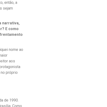
, então, a
is sejam
 narrativa,
or? E como
enfrentamento
iquei nome ao
maior
eitor aos
 protagonista
 no próprio
da de 1990.
rasília. Como