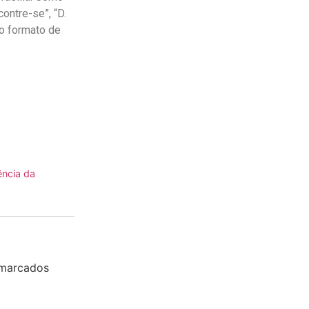
contre-se”, “D.
no formato de
ência da
 marcados