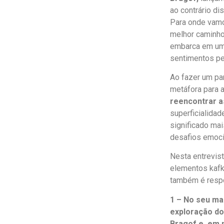
ao contrário di
Para onde vam
melhor caminh
embarca em uma
sentimentos per
Ao fazer um par
metáfora para 
reencontrar a
superficialidad
significado mai
desafios emocio
Nesta entrevist
elementos kafk
também é respo
1 – No seu ma
exploração d
Bragof e, em 