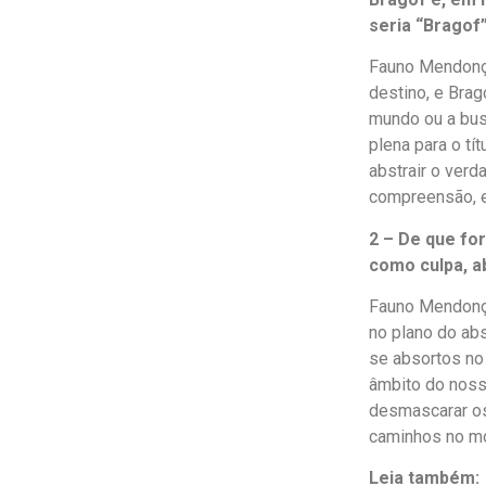
seria “Bragof
Fauno Mendonça
destino, e Bra
mundo ou a busc
plena para o tí
abstrair o verd
compreensão, e
2 – De que fo
como culpa, a
Fauno Mendonça
no plano do abs
se absortos no
âmbito do noss
desmascarar os
caminhos no mo
Leia também: