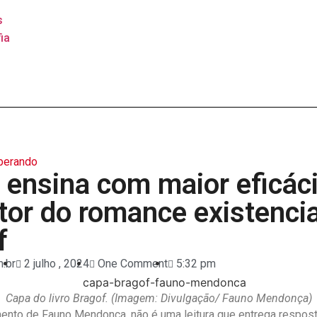
s
ia
berando
 ensina com maior eficáci
tor do romance existencia
f
.br
2 julho , 2024
One Comment
5:32 pm
Capa do livro Bragof. (Imagem: Divulgação/ Fauno Mendonça)
ento de Fauno Mendonça, não é uma leitura que entrega respos