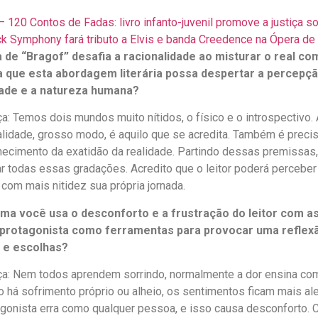
 120 Contos de Fadas: livro infanto-juvenil promove a justiça so
 Symphony fará tributo a Elvis e banda Creedence na Ópera d
a de “Bragof” desafia a racionalidade ao misturar o real com
 que esta abordagem literária possa despertar a percepção
dade e a natureza humana?
: Temos dois mundos muito nítidos, o físico e o introspectivo
ealidade, grosso modo, é aquilo que se acredita. Também é precis
ecimento da exatidão da realidade. Partindo dessas premissas,
tar todas essas gradações. Acredito que o leitor poderá percebe
com mais nitidez sua própria jornada.
rma você usa o desconforto e a frustração do leitor com a
protagonista como ferramentas para provocar uma reflex
s e escolhas?
: Nem todos aprendem sorrindo, normalmente a dor ensina co
o há sofrimento próprio ou alheio, os sentimentos ficam mais ale
agonista erra como qualquer pessoa, e isso causa desconforto. 