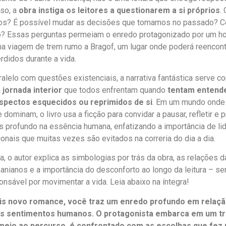
sso, a
obra instiga os leitores a questionarem a si próprios
.
os? É possível mudar as decisões que tomamos no passado? C
o? Essas perguntas permeiam o enredo protagonizado por um 
 viagem de trem rumo a Bragof, um lugar onde poderá reencont
didos durante a vida.
alelo com questões existenciais, a narrativa fantástica serve 
a
jornada interior
que todos enfrentam quando
tentam entend
spectos esquecidos ou reprimidos de si
. Em um mundo onde 
e dominam, o livro usa a ficção para convidar a pausar, refletir e 
s profundo na essência humana, enfatizando a importância de li
nais que muitas vezes são evitados na correria do dia a dia.
a, o autor explica as simbologias por trás da obra, as relações d
anianos e a importância do desconforto ao longo da leitura – s
nsável por movimentar a vida. Leia abaixo na íntegra!
is novo romance, você traz um enredo profundo em relaçã
os sentimentos humanos. O protagonista embarca em um t
meio ao percurso, é confrontado com as escolhas que fez n