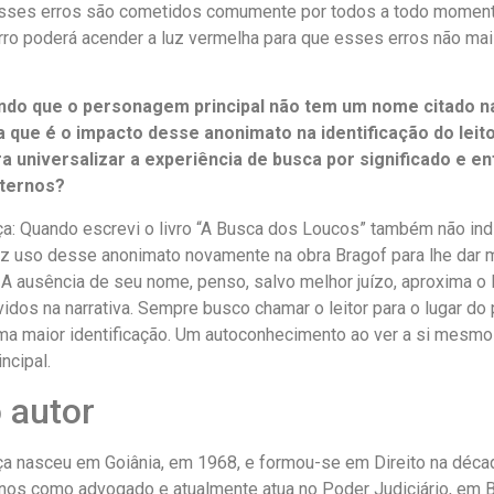
esses erros são cometidos comumente por todos a todo momento
erro poderá acender a luz vermelha para que esses erros não ma
ndo que o personagem principal não tem um nome citado na
a que é o impacto desse anonimato na identificação do leit
ra universalizar a experiência de busca por significado e 
nternos?
: Quando escrevi o livro “A Busca dos Loucos” também não ind
Fiz uso desse anonimato novamente na obra Bragof para lhe dar 
 A ausência de seu nome, penso, salvo melhor juízo, aproxima o l
idos na narrativa. Sempre busco chamar o leitor para o lugar do
uma maior identificação. Um autoconhecimento ao ver a si mesmo
ncipal.
 autor
 nasceu em Goiânia, em 1968, e formou-se em Direito na déca
anos como advogado e atualmente atua no Poder Judiciário, em B