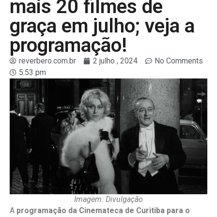
mais 20 filmes de
graça em julho; veja a
programação!
reverbero.com.br
2 julho , 2024
No Comments
5:53 pm
Imagem: Divulgação
A
programação da Cinemateca de Curitiba para o