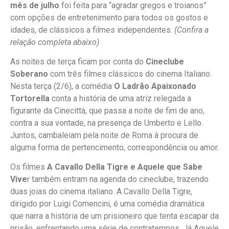
mês de julho
foi feita para “agradar gregos e troianos”
com opções de entretenimento para todos os gostos e
idades, de clássicos a filmes independentes.
(Confira a
relação completa abaixo)
As noites de terça ficam por conta do
Cineclube
Soberano
com três filmes clássicos do cinema Italiano.
Nesta terça (2/6), a comédia
O Ladrão Apaixonado
Tortorella
conta a história de uma atriz relegada a
figurante da Cinecittà, que passa a noite de fim de ano,
contra a sua vontade, na presença de Umberto e Lello.
Juntos, cambaleiam pela noite de Roma à procura de
alguma forma de pertencimento, correspondência ou amor.
Os filmes
A Cavallo Della Tigre e Aquele que Sabe
Vive
r também entram na agenda do cineclube, trazendo
duas joias do cinema italiano. A Cavallo Della Tigre,
dirigido por Luigi Comencini, é uma comédia dramática
que narra a história de um prisioneiro que tenta escapar da
prisão, enfrentando uma série de contratempos. Já Aquele