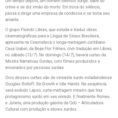
Um tempo depois, um homem idêntico surge, sabe do
crime e se diz irmão do morto. Em troca do silêncio,
passa a dirigir uma empresa da condessa e se torna seu
amante.
O grupo Fluindo Libras, que estuda e traduz obras
cinematográficas para a Língua de Sinais Brasileira,
apresenta na Cinemateca o longa-metragem curitibano
Casa Izabel, da Beija Flor Filmes, com tradução em Libras,
no sábado (13/7). No domingo (14/7), haverá curtas da
Mostra Narrativas Surdas, com filmes produzidos e
encenados por pessoas surdas.
Dois desses curtas são do cineasta surdo estadunidense
Douglas Ridloff, Re:Growth e Idle Hands. Na sequência,
será exibido Lapso, curta-metragem mineiro que traz
protagonismo surdo em seu enredo. E finalmente Romeu
e Julieta, uma produção gaúcha da Odù – Articuladora
Cultural com produção e atores surdos.