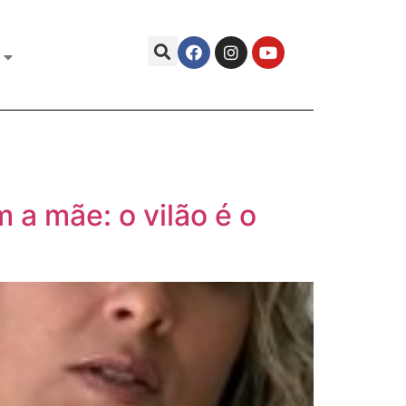
 a mãe: o vilão é o