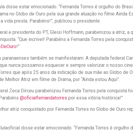
la disse estar emocionado. “Fernanda Torres é orgulho do Brasil
ama no Globo de Ouro pela sua grande atuação no filme Ainda E
a vida presta. Parabéns!”, publicou o presidente.
ral e presidenta do PT, Gleisi Hoffmann, parabenizou a atriz, 
onquista. “Que incrível! Parabéns a Fernanda Torres pela conquis
oDeOuro
!”
os paranaenses também se manifestaram. A deputada federal Car
a que nunca possamos esquecer e sempre valorizar o nosso cinem
Torres que após 25 anos da indicação de sua mãe ao Globo de Ou
e Melhor Atriz em filme de Drama, por “Ainda estou Aqui”.
ral Zeca Dirceu parabenizou Fernanda Torres pela conquista his
 Parabéns
@oficialfernandatorres
por essa vitória histórica!”
lhor atriz conquistado por Fernanda Torres no Globo de Ouro rep
ulaoficial disse estar emocionado. “Fernanda Torres é orgulho do