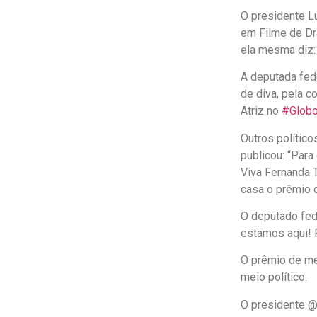
O presidente Lu
em Filme de Dr
ela mesma diz: 
A deputada fede
de diva, pela c
Atriz no
#Glob
Outros polític
publicou: “Par
Viva Fernanda 
casa o prêmio d
O deputado fede
estamos aqui!
O prêmio de me
meio político.
O presidente @l