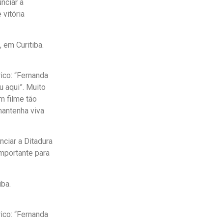
nciar a
 vitória
em Curitiba.
ico: “Fernanda
 aqui”. Muito
m filme tão
mantenha viva
ciar a Ditadura
importante para
ba.
ico: “Fernanda