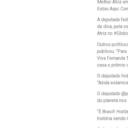
Melhor Atriz e
Estou Aqui. Com
A deputada fede
de diva, pela c
Atriz no #Glob
Outros polític
publicou: “Par
Viva Fernanda 
casa o prêmio d
O deputado fede
“Ainda estamos 
O deputado @p
do planeta nos 
“É Brasil! Histó
história sendo 