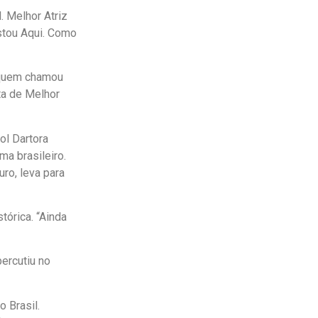
. Melhor Atriz
stou Aqui. Como
a quem chamou
ta de Melhor
ol Dartora
a brasileiro.
ro, leva para
tórica. “Ainda
ercutiu no
 Brasil.