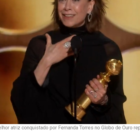
lhor atriz conquistado por Fernanda Torres no Globo de Ouro rep