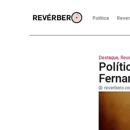
Política
Reve
Destaque
,
Reve
Polít
Ferna
reverbero.co