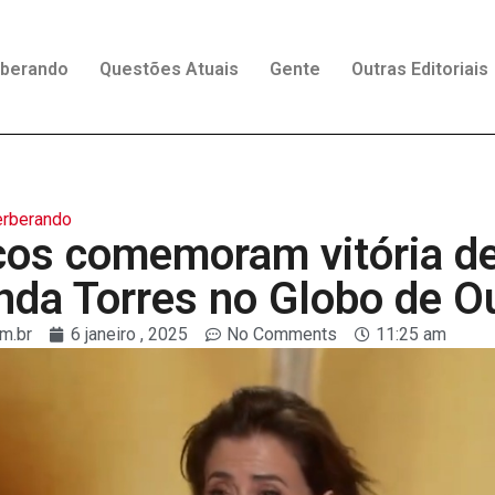
rberando
Questões Atuais
Gente
Outras Editoriais
rberando
icos comemoram vitória d
nda Torres no Globo de O
m.br
6 janeiro , 2025
No Comments
11:25 am