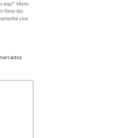
 aqui”. Muito
m filme tão
mantenha viva
 marcados