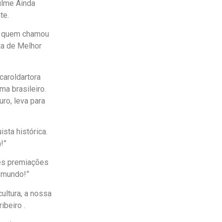
ilme Ainda
te.
 a quem chamou
ta de Melhor
caroldartora
a brasileiro.
ro, leva para
sta histórica.
!”
es premiações
o mundo!”
cultura, a nossa
ibeiro .