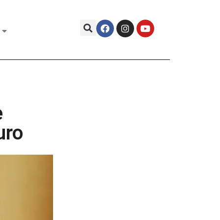
e
uro