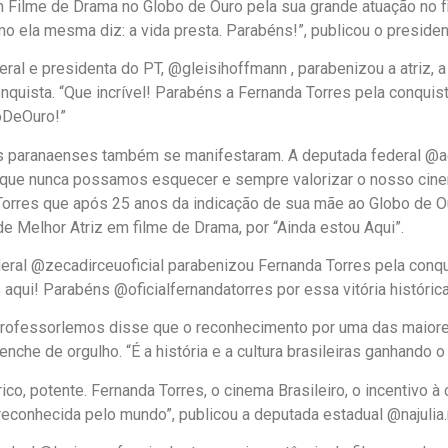
m Filme de Drama no Globo de Ouro pela sua grande atuação no f
o ela mesma diz: a vida presta. Parabéns!”, publicou o presiden
ral e presidenta do PT, @gleisihoffmann , parabenizou a atriz,
onquista. “Que incrível! Parabéns a Fernanda Torres pela conquis
oDeOuro!”
os paranaenses também se manifestaram. A deputada federal @a
a que nunca possamos esquecer e sempre valorizar o nosso cinem
Torres que após 25 anos da indicação de sua mãe ao Globo de Ou
e Melhor Atriz em filme de Drama, por “Ainda estou Aqui”.
ral @zecadirceuoficial parabenizou Fernanda Torres pela conqui
aqui! Parabéns @oficialfernandatorres por essa vitória histórica
rofessorlemos disse que o reconhecimento por uma das maior
enche de orgulho. “É a história e a cultura brasileiras ganhando 
rico, potente. Fernanda Torres, o cinema Brasileiro, o incentivo à 
reconhecida pelo mundo”, publicou a deputada estadual @najulia.r