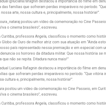
dual @luciana.rafagnin destacou a importância do filme em denu
ta das famílias que sofreram perdas irreparáveis no período. “Que
 nossa arte, nossa cultura e, principalmente, nossa história!”.
ura_nataraj postou um vídeo da comemoração no Cine Passeio, 
iva o cinema brasileiro”, escreveu.
Curitiba, professora Angela, classificou o momento como histór
o Globo de Ouro de melhor atriz com sua atuação em “Ainda estou
 nosso país representado nessa premiação e em especial com u
denuncia os horrores da ditadura militar. Que nossa história se 
 que não se repita. Ditadura nunca mais!”
adual Luciana Rafagnin destacou a importância do filme em denun
mílias que sofreram perdas irreparáveis no período. “Que vitória 
a cultura e, principalmente, nossa história!”.
ra postou um vídeo da comemoração no Cine Passeio, em Curiti
iva o cinema brasileiro”, escreveu.
Curitiba, professora Angela, classificou o momento como histór