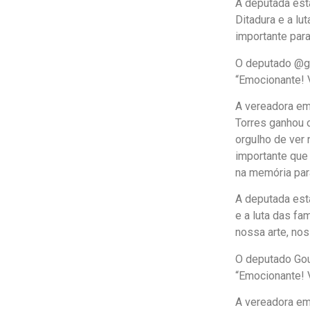
A deputada esta
Ditadura e a lu
importante para
O deputado @go
“Emocionante! V
A vereadora em 
Torres ganhou 
orgulho de ver
importante que 
na memória para
A deputada est
e a luta das fa
nossa arte, noss
O deputado Gou
“Emocionante! V
A vereadora em 