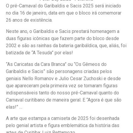
O pré-Carnaval do Garibaldis e Sacis 2025 será iniciado
no dia 16 de janeiro, data em que o bloco irá comemorar
26 anos de existência.
Neste ano, o Garibaldis e Sacis prestará homenagem a
duas figuras icônicas que fazem parte do bloco desde
2002 e são as rainhas da bateria garibáldica, que, aliás, foi
batizada de “A Tesuda” por elas!
“As Caricatas da Cara Branca” ou “Os Gêmeos do
Garibaldis e Sacis” são personagens criadas pelos
geniais Nello Romanov e Julio Cesar Zuchoski e desde
que apareceram pela primeira vez se tornaram figuras
indispensáveis tanto do nosso pré-Carnaval quanto do
Carnaval curitibano de maneira geral. E “Agora é que são
elas!” …
A arte que estampa a camiseta de 2025 foi desenhada
pelo genial artista e figura emblemática da história das
artes de Curitiba: Luiz Rettamozo.