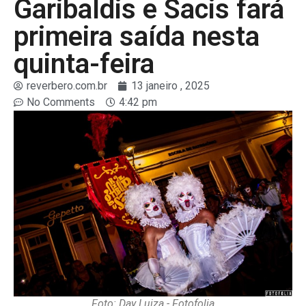
Garibaldis e Sacis fará
primeira saída nesta
quinta-feira
reverbero.com.br
13 janeiro , 2025
No Comments
4:42 pm
Foto: Day Luiza - Fotofolia