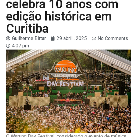
celebra 10 anos com
edição histórica em
Curitiba
Guilherme Bittar
29 abril , 2025
No Comments
4:07 pm
O Warung Day Festival, considerado o evento de música