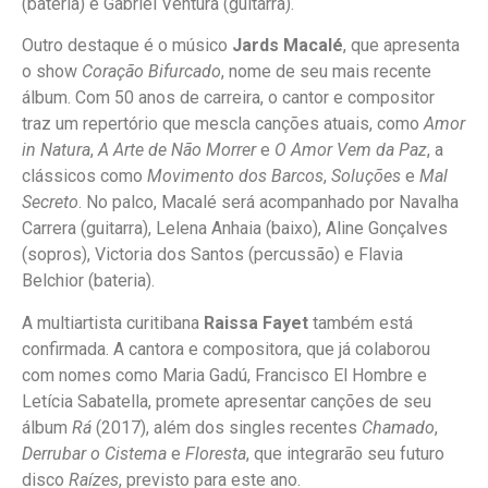
(bateria) e Gabriel Ventura (guitarra).
Outro destaque é o músico
Jards Macalé
, que apresenta
o show
Coração Bifurcado
, nome de seu mais recente
álbum. Com 50 anos de carreira, o cantor e compositor
traz um repertório que mescla canções atuais, como
Amor
in Natura
,
A Arte de Não Morrer
e
O Amor Vem da Paz
, a
clássicos como
Movimento dos Barcos
,
Soluções
e
Mal
Secreto
. No palco, Macalé será acompanhado por Navalha
Carrera (guitarra), Lelena Anhaia (baixo), Aline Gonçalves
(sopros), Victoria dos Santos (percussão) e Flavia
Belchior (bateria).
A multiartista curitibana
Raissa Fayet
também está
confirmada. A cantora e compositora, que já colaborou
com nomes como Maria Gadú, Francisco El Hombre e
Letícia Sabatella, promete apresentar canções de seu
álbum
Rá
(2017), além dos singles recentes
Chamado
,
Derrubar o Cistema
e
Floresta
, que integrarão seu futuro
disco
Raízes
, previsto para este ano.