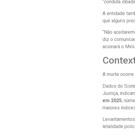
“conduta ilibad
A entidade tam
que alguns pre
“Não aceitarem
diz o comunicad
acionará o Mini
Context
A morte ocorre
Dados do Siste
Justiça, indica
em 2025
, núm
maiores índices
Levantamentos 
letalidade poli