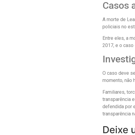
Casos a
A morte de Lea
policiais no es
Entre eles, a m
2017, e o caso 
Investi
O caso deve ser
momento, não ho
Familiares, to
transparência e
defendida por e
transparência 
Deixe 