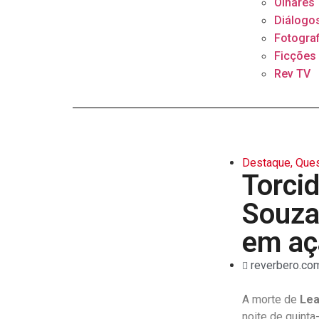
Olhares
Diálogo
Fotograf
Ficções
Rev TV
Destaque
,
Ques
Torci
Souza,
em açã
reverbero.com
A morte de
Lea
noite de quinta