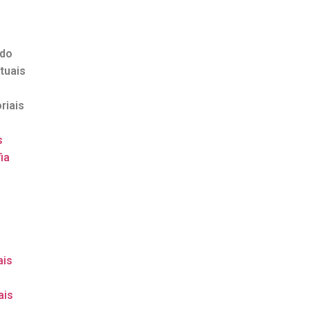
ndo
tuais
riais
s
ia
o
ais
ais