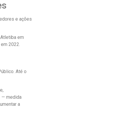
es
cedores e ações
 Atletiba em
l em 2022.
úblico. Até o
e,
es — medida
aumentar a