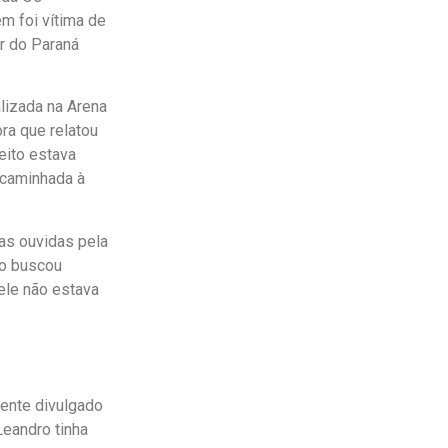
em foi vítima de
ar do Paraná
alizada na Arena
ra que relatou
eito estava
ncaminhada à
as ouvidas pela
ro buscou
ele não estava
mente divulgado
eandro tinha