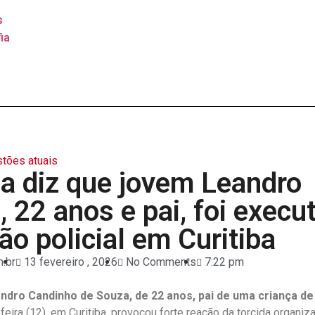
s
ia
tões atuais
da diz que jovem Leandro
 22 anos e pai, foi execu
o policial em Curitiba
.br
13 fevereiro , 2026
No Comments
7:22 pm
ndro Candinho de Souza, de 22 anos, pai de uma criança de
-feira (12), em Curitiba, provocou forte reação da torcida organi