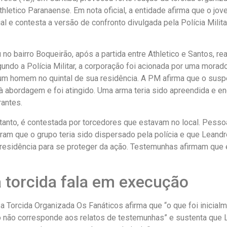
thletico Paranaense. Em nota oficial, a entidade afirma que o jov
al e contesta a versão de confronto divulgada pela Polícia Milit
no bairro Boqueirão, após a partida entre Athletico e Santos, re
undo a Polícia Militar, a corporação foi acionada por uma morado
um homem no quintal de sua residência. A PM afirma que o susp
 à abordagem e foi atingido. Uma arma teria sido apreendida e e
rantes.
ntanto, é contestada por torcedores que estavam no local. Pesso
ram que o grupo teria sido dispersado pela polícia e que Leand
residência para se proteger da ação. Testemunhas afirmam que 
 torcida fala em execução
, a Torcida Organizada Os Fanáticos afirma que “o que foi inicial
 não corresponde aos relatos de testemunhas” e sustenta que L