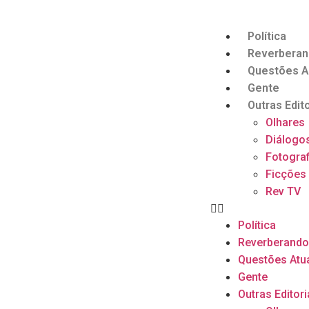
Política
Reverbera
Questões A
Gente
Outras Edito
Olhares
Diálogo
Fotograf
Ficções
Rev TV
Política
Reverberand
Questões Atu
Gente
Outras Editori