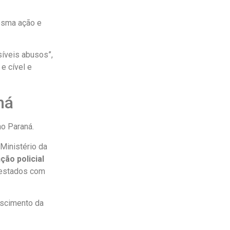
esma ação e
síveis abusos”,
e cível e
ná
no Paraná.
Ministério da
ão policial
 estados com
escimento da