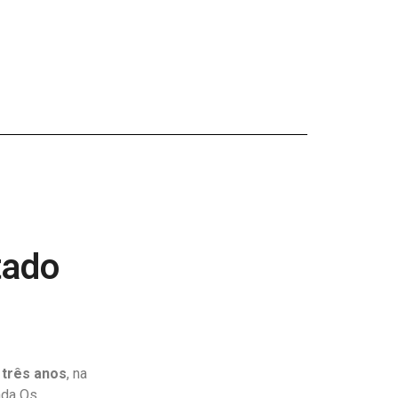
tado
 três anos
, na
zada Os