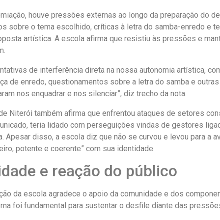
miação, houve pressões externas ao longo da preparação do desf
 sobre o tema escolhido, críticas à letra do samba-enredo e te
oposta artística. A escola afirma que resistiu às pressões e man
m.
ntativas de interferência direta na nossa autonomia artística, c
a de enredo, questionamentos sobre a letra do samba e outra
ram nos enquadrar e nos silenciar”, diz trecho da nota.
e Niterói também afirma que enfrentou ataques de setores con
nicado, teria lidado com perseguições vindas de gestores liga
a. Apesar disso, a escola diz que não se curvou e levou para a 
eiro, potente e coerente” com sua identidade.
dade e reação do público
reção da escola agradece o apoio da comunidade e dos componen
erna foi fundamental para sustentar o desfile diante das pressõe