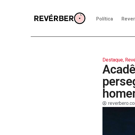
Política
Reve
Destaque
,
Reve
Acadê
perse
homen
reverbero.co