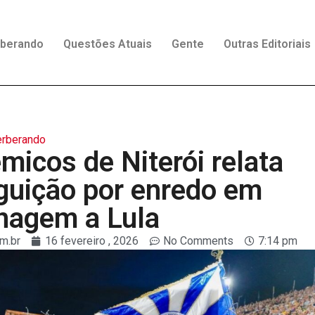
rberando
Questões Atuais
Gente
Outras Editoriais
rberando
micos de Niterói relata
guição por enredo em
agem a Lula
m.br
16 fevereiro , 2026
No Comments
7:14 pm