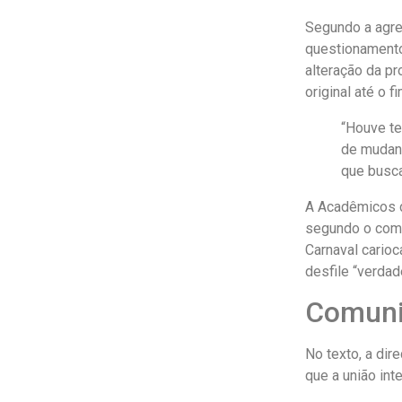
Segundo a agre
questionamentos
alteração da pr
original até o fi
“Houve te
de mudanç
que busca
A Acadêmicos d
segundo o comu
Carnaval carioc
desfile “verdad
Comuni
No texto, a di
que a união int