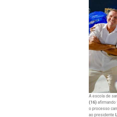
A escola de s
(16)
afirmando t
o processo car
ao presidente