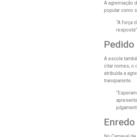
A agremiação d
popular como su
“A força 
resposta”,
Pedido 
A escola també
citar nomes, o 
atribuída a ag
transparente.
“Esperamo
apresenta
julgament
Enredo 
No Carnaval de 