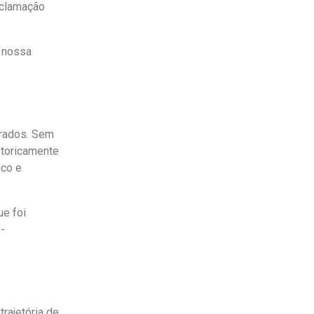
aclamação
a nossa
urados. Sem
storicamente
ico e
ue foi
-
rajetória de