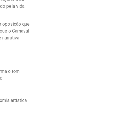
do pela vida
da oposição que
que o Carnaval
e narrativa
irma o tom
:
mia artística