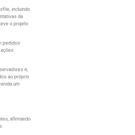
ile, incluindo
ntativas de
teve o projeto
om pedidos
s ações
servadores e,
dos ao próprio
avenida um
tes, afirmando
s.