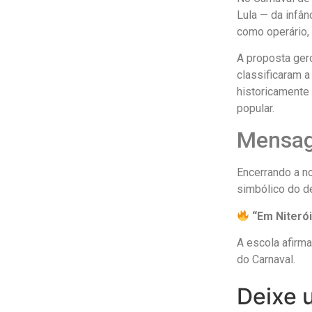
Lula — da infâ
como operário, 
A proposta gero
classificaram 
historicamente t
popular.
Mensag
Encerrando a no
simbólico do d
“Em Niteró
A escola afirm
do Carnaval.
Deixe 