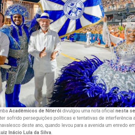
amba
Acadêmicos de Niterói
divulgou uma nota oficial
nesta s
er sofrido perseguições políticas e tentativas de interferência a
navalesco deste ano, quando levou para a avenida um enredo
Luiz Inácio Lula da Silva
.