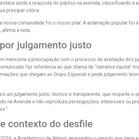
estaca ainda a resposta do público na avenida, classificando a 
a principal vitória.
da nossa comunidade foi o nosso pilar. A aclamação popular foi 
 afirma a nota.
por julgamento justo
m menciona a preocupação com o processo de avaliação dos j
comunicado faz referência ao que chama de “narrativa injusta” hi
remiações que chegam ao Grupo Especial e pede julgamento técn
s um julgamento justo, técnico e transparente, que respeite o q
do na Avenida e não reproduza perseguições, interesses ou pré
os.”
e contexto do desfile
2026, a Acadêmicos de Niterói apresentou o enredo que narra a t