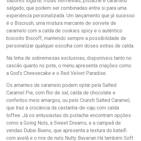
sabores iogurte, frutas vermelhas, pistache e caramelo
salgado, que podem ser combinadas entre si para uma
experiência personalizada. Um lançamento que já sucesso
é o Biscrush, uma mistura marcante de sorvete de
caramelo com a calda de cookies spicy e o autêntico
biscoito Biscoff, mantendo sempre a possibilidade de
personalizar qualquer escolha com doses extras de calda.
Na linha de sobremesas exclusivas, disponíveis tanto no
cascão quanto no pote, o menu apresenta criações como
a God’s Cheesecake e o Red Velvet Paradise.
Os amantes de caramelo podem optar pela Salted
Caramel Pie, com flor de sal, calda de chocolate e
confeitos meio amargos, ou pelo Crunch Salted Caramel,
que traz a crocância da castanha-de-caju com calda
toffee. Já os entusiastas do pistache encontram opções
como a Going Nuts, a Sweet Dreams, e a campeã de
vendas Dubai Bueno, que apresenta a textura do kataifi
com avelã e o mix de nuts Nutty Bavarian.Há também Soft