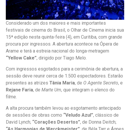
Considerado um dos maiores e mais importantes
festivais de cinema do Brasil, o Olhar de Cinema inicia sua
15ª edição nesta quinta-feira (4), em Curitiba, com grande
procura por ingressos. A abertura acontece na Ópera de
Arame e terá a estreia nacional do longa-metragem
“Yellow Cake”
, dirigido por Tiago Melo.
Com ingressos esgotados para a cerimônia de abertura, a
sessão deve reunir cerca de 1.500 espectadores. Estarão
presentes as atrizes
Tânia Maria
, de
O Agente Secreto
, e
Rejane Faria
, de
Marte Um
, que integram o elenco do
filme.
A alta procura também levou ao esgotamento antecipado
de sessões de obras como
“Veludo Azul”
, clássico de
David Lynch;
“Corações Desertos”
, de Donna Deitch;
“As Harmonias de Werckmeister”
, de Béla Tarr e Ágnes