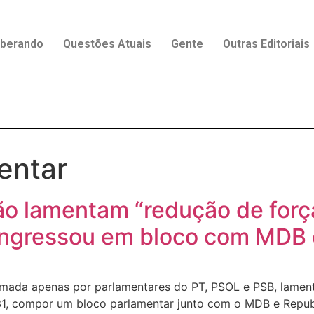
rberando
Questões Atuais
Gente
Outras Editoriais
entar
ão lamentam “redução de for
 ingressou em bloco com MDB
rmada apenas por parlamentares do PT, PSOL e PSB, lament
ia 31, compor um bloco parlamentar junto com o MDB e Repu