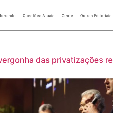
rberando
Questões Atuais
Gente
Outras Editoriais
r vergonha das privatizações r