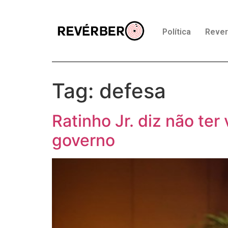
Política
Reve
Tag:
defesa
Ratinho Jr. diz não te
governo