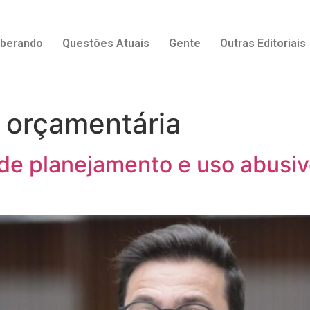
rberando
Questões Atuais
Gente
Outras Editoriais
o orçamentária
 de planejamento e uso abusiv