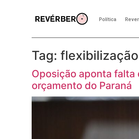
Política
Reve
Tag:
flexibilizaçã
Oposição aponta falta
orçamento do Paraná