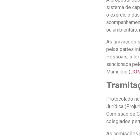
sistema de cap
o exercício das
acompanhamento
ou ambientais,
As gravações s
pelas partes i
Pessoais, a lei
sancionada pelo
Município (
DO
Tramita
Protocolado no 
Jurídica (Proju
Comissão de Con
colegiados per
As comissões p