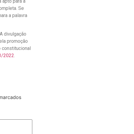
á apto para a
completa. Se
ara a palavra
 A divulgação
 pela promoção
 constitucional
3/2022
.
 marcados