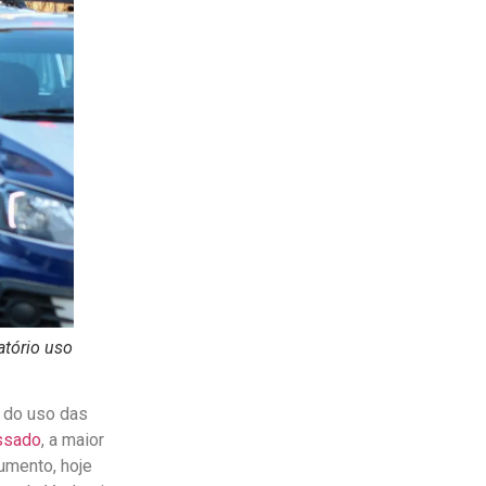
atório uso
 do uso das
ssado
, a maior
rumento, hoje