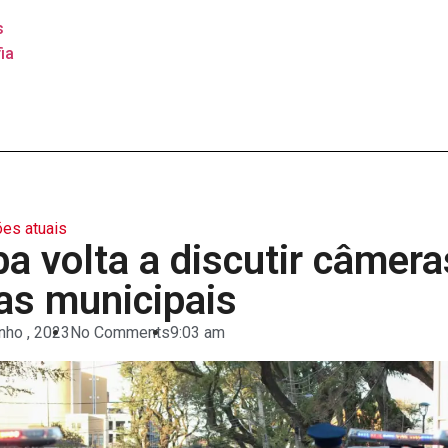
s
ia
es atuais
ba volta a discutir câmera
as municipais
nho , 2023
No Comments
9:03 am