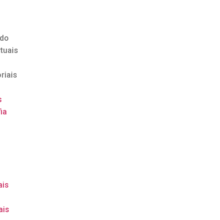
ndo
tuais
riais
s
ia
o
ais
ais