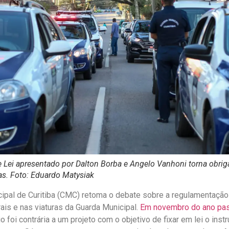
e Lei apresentado por Dalton Borba e Angelo Vanhoni torna obrig
s. Foto: Eduardo Matysiak
ipal de Curitiba (CMC) retoma o debate sobre a regulamentação
ais e nas viaturas da Guarda Municipal.
Em novembro do ano pa
o foi contrária a um projeto com o objetivo de fixar em lei o inst