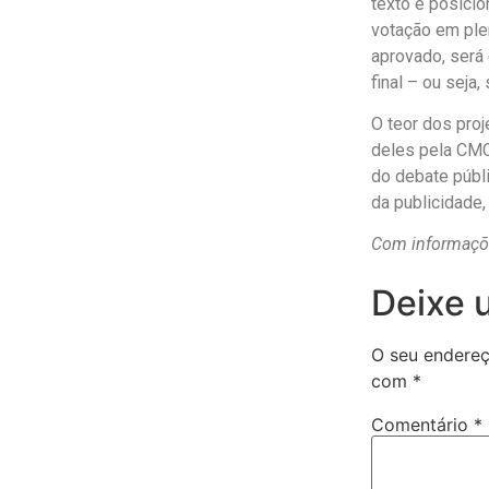
texto e posicio
votação em ple
aprovado, será 
final – ou seja
O teor dos pro
deles pela CMC 
do debate públi
da publicidade,
Com informaçõ
Deixe 
O seu endereç
com
*
Comentário
*