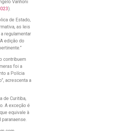
ngelo Vanhoni
2023
).
blica de Estado,
rmativa, as leis
 a regulamentar
 “A edição do
ertinente.”
o contribuem
âmeras foi a
to a Polícia
o”, acrescenta a
 de Curitiba,
o. A exceção é
que equivale à
l paranaense.
tem com