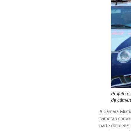
Projeto d
de câmera
A Câmara Munic
câmeras corpor
parte do plenári