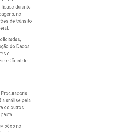
 ligado durante
rdagens, no
ões de trânsito
eral.
licitadas,
teção de Dados
res e
rio Oficial do
 Procuradoria
 a análise pela
ra os outros
pauta.
evisões no