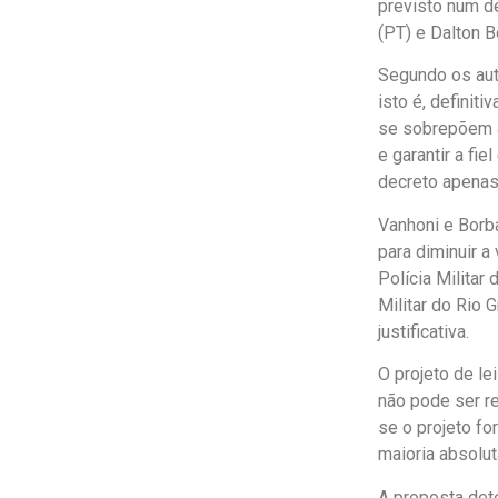
previsto num d
(PT) e Dalton B
Segundo os auto
isto é, definiti
se sobrepõem a
e garantir a fie
decreto apenas 
Vanhoni e Borb
para diminuir a 
Polícia Militar
Militar do Rio 
justificativa.
O projeto de le
não pode ser r
se o projeto f
maioria absolut
A proposta det