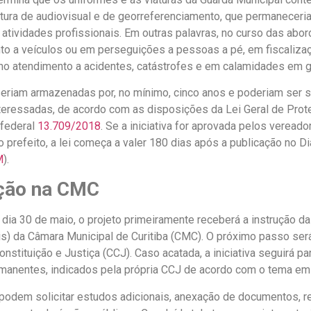
tura de audiovisual e de georreferenciamento, que permaneceria
 atividades profissionais. Em outras palavras, no curso das abo
 a veículos ou em perseguições a pessoas a pé, em fiscalizaç
 no atendimento a acidentes, catástrofes e em calamidades em g
eriam armazenadas por, no mínimo, cinco anos e poderiam ser so
nteressadas, de acordo com as disposições da Lei Geral de Pro
 federal
13.709/2018
. Se a iniciativa for aprovada pelos vereado
 prefeito, a lei começa a valer 180 dias após a publicação no Diá
M
).
ção na CMC
dia 30 de maio, o projeto primeiramente receberá a instrução da
ris) da Câmara Municipal de Curitiba (CMC). O próximo passo será
stituição e Justiça (CCJ). Caso acatada, a iniciativa seguirá pa
manentes, indicados pela própria CCJ de acordo com o tema em 
odem solicitar estudos adicionais, anexação de documentos, r