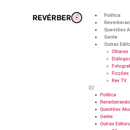
Política
Reverbera
Questões A
Gente
Outras Edito
Olhares
Diálogo
Fotograf
Ficções
Rev TV
Política
Reverberand
Questões Atu
Gente
Outras Editori