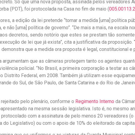
ecreto. Só que uma nova proposta, assinada pelos vereadores A
orba (PDT), foi protocolada na Casa no fim de maio (
005.00113.
res, a edição da lei pretende “tornar a medida [uma] política pú
va, e não [uma] política de governo”. “De mais a mais, na escala no
os decretos, sendo notório que estes se prestam tão somente
l execução de lei que já exista”, cita a justificativa da proposição.
demonstra que a medida ora proposta é legal, constitucional e p
a argumentam que as câmeras protegem tanto os agentes quant
violência policial. “No Brasil, a primeira corporação a testar as c
 do Distrito Federal, em 2008. Também já utilizam esse equipamen
Grande do Sul, de São Paulo, de Santa Catarina e do Rio de Janeir
i rejeitado pelo plenário, conforme o
Regimento Interno
da Câmara
eapresentado na mesma sessão legislativa. Isto é, no mesmo an
or protocolado com a assinatura de pelo menos 20 vereadores (o 
a do Legislativo) ou com o apoio de 10% do eleitorado da capita
ermina que os uniformes e as viaturas da Guarda Municipal con