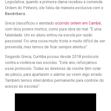
Legislativa, quando a primeira-dama recebeu a comenda
Ordem do Pinheiro, ele falou de maneira exclusiva com o
Revérbero.
Greca classificou o atentado
ocorrido ontem
em Cambé
,
com dois jovens mortos, como pura obra do mal. “É uma
fatalidade. Um ex-aluno entrou na escola por razão
passional. Foi uma coisa muito triste e muito difícil de ser
prevenida, mas temos de ficar sempre atentos”.
Segundo Greca, Curitiba possui desde 2018 protocolo
contra a violência nas escolas. “Este ano, reforçamos
esse protocolo. Todas as diretoras de creche têm colar
de pânico, para apartarem o alarme se virem algo errado.
Também temos intercâmbio permanente para controle do
acesso às escolas”.