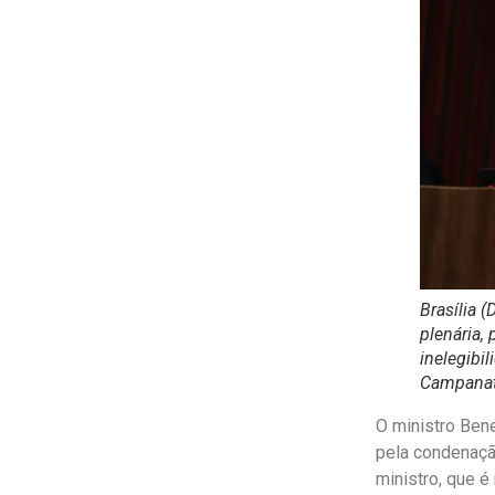
Brasília (
plenária,
inelegibi
Campanat
O ministro Bene
pela condenação
ministro, que é