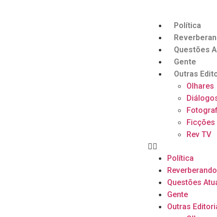
Política
Reverbera
Questões A
Gente
Outras Edito
Olhares
Diálogo
Fotograf
Ficções
Rev TV
Política
Reverberand
Questões Atu
Gente
Outras Editori