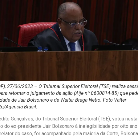
DF), 27/06/2023 – O Tribunal Superior Eleitoral (TSE) realiza sess
 para retomar o julgamento da ação (Aije nº 0600814-85) que ped
lidade de Jair Bolsonaro e de Walter Braga Netto. Foto Valter
o/Agência Brasil.
dito Gonçalves, do Tribunal Superior Eleitoral (TSE), votou nesta 
 do ex-presidente Jair Bolsonaro à inelegibilidade por oito ano
 relator do caso, for acompanhado pela maioria da Corte, Bolson