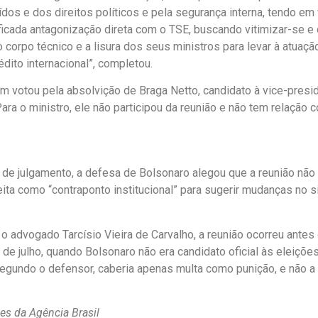
ídos e dos direitos políticos e pela segurança interna, tendo em
ficada antagonização direta com o TSE, buscando vitimizar-se e 
corpo técnico e a lisura dos seus ministros para levar à atuaç
dito internacional”, completou.
m votou pela absolvição de Braga Netto, candidato à vice-presi
ara o ministro, ele não participou da reunião e não tem relação 
 de julgamento, a defesa de Bolsonaro alegou que a reunião não
 feita como “contraponto institucional” para sugerir mudanças no 
 advogado Tarcísio Vieira de Carvalho, a reunião ocorreu antes
8 de julho, quando Bolsonaro não era candidato oficial às eleiçõe
egundo o defensor, caberia apenas multa como punição, e não a
s da Agência Brasil