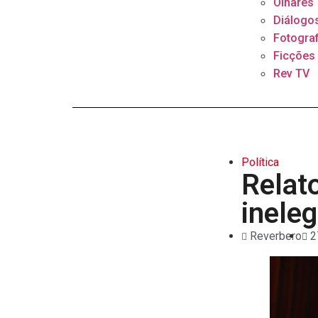
Olhares
Diálogo
Fotograf
Ficções
Rev TV
Política
Relat
ineleg
Reverbero
2