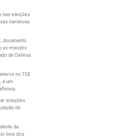
s nas eleições
sas narrativas
”, documento
o ex-ministro
tado de Defesa
ntervir no TSE
, é um
afirmou.
rar soluções
pulação do
idente da
io livre dos