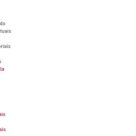
ndo
tuais
riais
s
ia
o
ais
ais