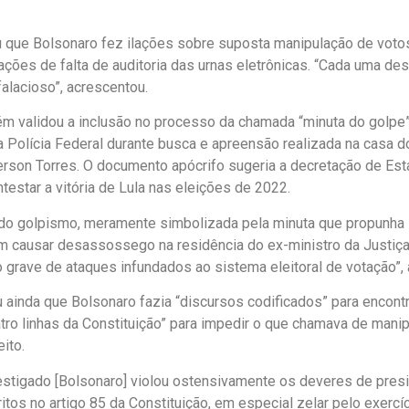
ou que Bolsonaro fez ilações sobre suposta manipulação de voto
ções de falta de auditoria das urnas eletrônicas. “Cada uma des
falacioso”, acrescentou.
m validou a inclusão no processo da chamada “minuta do golpe
 Polícia Federal durante busca e apreensão realizada na casa d
erson Torres. O documento apócrifo sugeria a decretação de Es
testar a vitória de Lula nas eleições de 2022.
 do golpismo, meramente simbolizada pela minuta que propunha i
m causar desassossego na residência do ex-ministro da Justiça
grave de ataques infundados ao sistema eleitoral de votação”, 
 ainda que Bolsonaro fazia “discursos codificados” para encont
tro linhas da Constituição” para impedir o que chamava de mani
ito.
vestigado [Bolsonaro] violou ostensivamente os deveres de pres
ritos no artigo 85 da Constituição, em especial zelar pelo exercíc