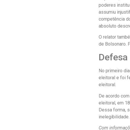
poderes institu
assumiu injusti
competência do 
absoluto descré
O relator també
de Bolsonaro. P
Defesa
No primeiro dia
eleitoral e foi
eleitoral.
De acordo com o
eleitoral, em 1
Dessa forma, s
inelegibilidade.
Com informaçõe