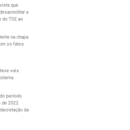
 vista que
desacreditar a
ão do TSE ao
dente na chapa
com os fatos.
 teve viés
sistema
 do período
s de 2022.
 decretação da