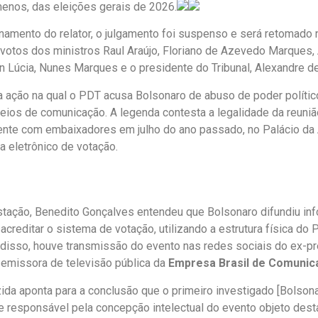
menos, das eleições gerais de 2026.
amento do relator, o julgamento foi suspenso e será retomado n
s votos dos ministros Raul Araújo, Floriano de Azevedo Marques
n Lúcia, Nunes Marques e o presidente do Tribunal, Alexandre d
a ação na qual o PDT acusa Bolsonaro de abuso de poder polític
eios de comunicação. A legenda contesta a legalidade da reuniã
ente com embaixadores em julho do ano passado, no Palácio da 
a eletrônico de votação.
tação, Benedito Gonçalves entendeu que Bolsonaro difundiu in
acreditar o sistema de votação, utilizando a estrutura física do 
 disso, houve transmissão do evento nas redes sociais do ex-pr
, emissora de televisão pública da
Empresa Brasil de Comunic
ida aponta para a conclusão que o primeiro investigado [Bolsonar
 responsável pela concepção intelectual do evento objeto desta