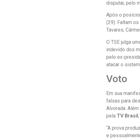
disputar, pelo 
Após o posicion
(29). Faltam o
Tavares, Cárme
O TSE julga um
indevido dos m
pelo ex-presid
atacar o sistem
Voto
Em sua manifes
falsas para des
Alvorada. Além
pela
TV Brasil
“A prova produz
e pessoalmente