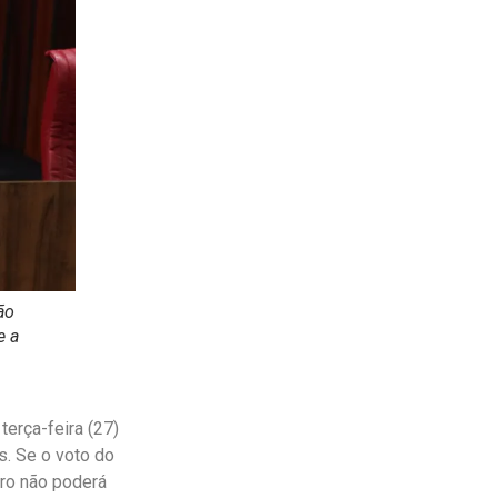
ão
e a
terça-feira (27)
s. Se o voto do
aro não poderá