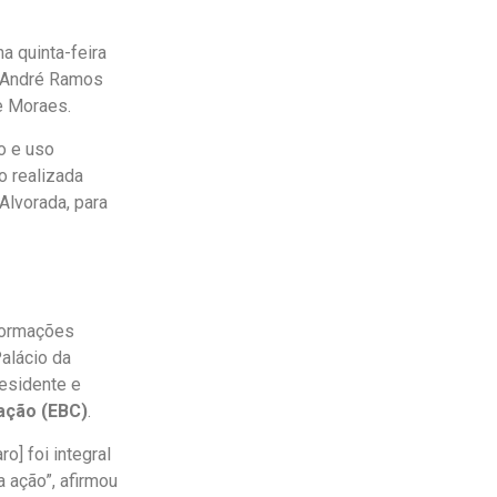
a quinta-feira
, André Ramos
e Moraes.
o e uso
o realizada
Alvorada, para
formações
Palácio da
esidente e
ação (EBC)
.
o] foi integral
 ação”, afirmou