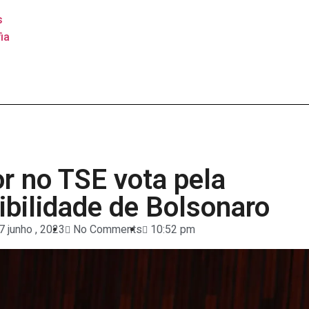
s
ia
or no TSE vota pela
ibilidade de Bolsonaro
7 junho , 2023
No Comments
10:52 pm