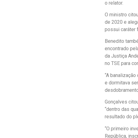
o relator.
O ministro cit
de 2020 e alega
possui caráter 
Benedito també
encontrado pela
da Justiça And
no TSE para con
“A banalização
e dormitava se
desdobramento 
Gonçalves citou
“dentro das qua
resultado do ple
“O primeiro in
República, insc