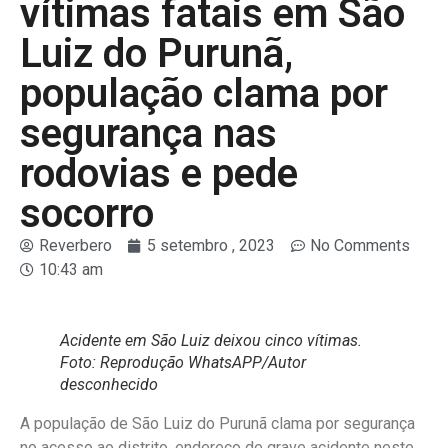
vítimas fatais em São
Luiz do Purunã,
população clama por
segurança nas
rodovias e pede
socorro
Reverbero
5 setembro , 2023
No Comments
10:43 am
Acidente em São Luiz deixou cinco vítimas.
Foto: Reprodução WhatsAPP/Autor
desconhecido
A população de São Luiz do Purunã clama por segurança
no acesso ao distrito, endereço de grave acidente neste