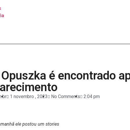
s
ia
 Opuszka é encontrado a
arecimento
.br
1 novembro , 2023
No Comments
2:04 pm
 manhã ele postou um stories