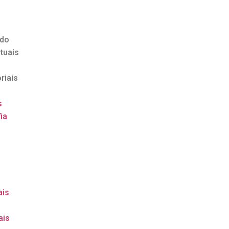
ndo
tuais
riais
s
ia
o
ais
ais