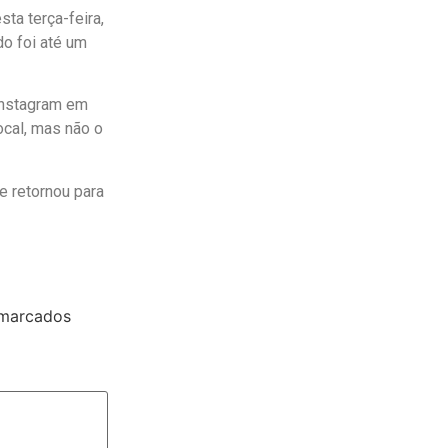
ta terça-feira,
do foi até um
 Instagram em
ocal, mas não o
e retornou para
 marcados