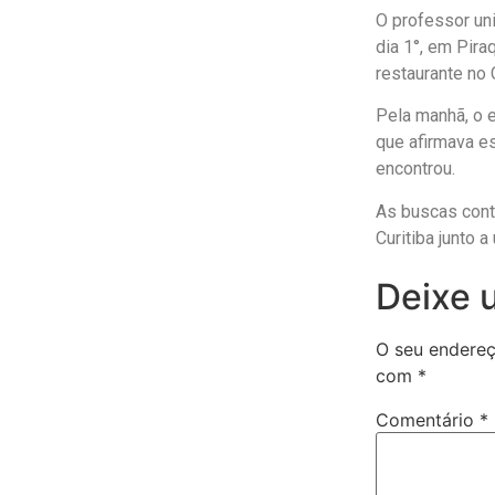
O professor uni
dia 1°, em Pira
restaurante no C
Pela manhã, o 
que afirmava es
encontrou.
As buscas conti
Curitiba junto 
Deixe 
O seu endereç
com
*
Comentário
*