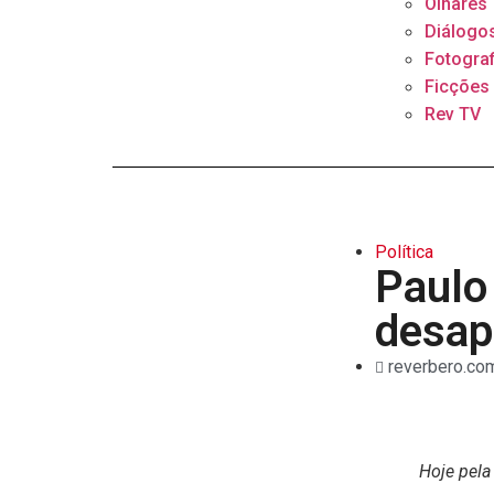
Olhares
Diálogo
Fotograf
Ficções
Rev TV
Política
Paulo
desap
reverbero.com
Hoje pela