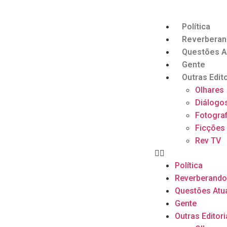
Política
Reverbera
Questões A
Gente
Outras Edito
Olhares
Diálogo
Fotograf
Ficções
Rev TV
Política
Reverberand
Questões Atu
Gente
Outras Editori