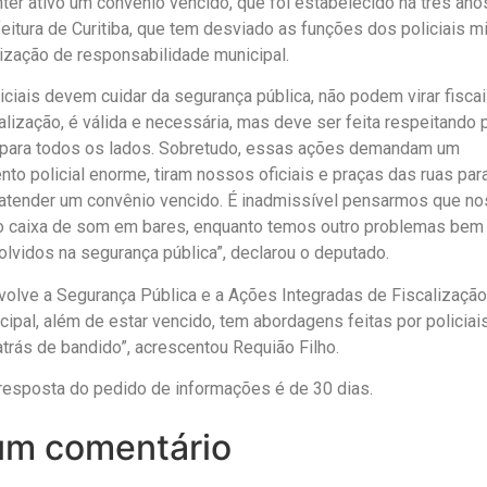
ter ativo um convênio vencido, que foi estabelecido há três ano
eitura de Curitiba, que tem desviado as funções dos policiais mi
ização de responsabilidade municipal.
ciais devem cuidar da segurança pública, não podem virar fiscai
alização, é válida e necessária, mas deve ser feita respeitando 
s para todos os lados. Sobretudo, essas ações demandam um
to policial enorme, tiram nossos oficiais e praças das ruas par
 atender um convênio vencido. É inadmissível pensarmos que no
do caixa de som em bares, enquanto temos outro problemas bem
lvidos na segurança pública”, declarou o deputado.
volve a Segurança Pública e a Ações Integradas de Fiscalização
cipal, além de estar vencido, tem abordagens feitas por policia
atrás de bandido”, acrescentou Requião Filho.
 resposta do pedido de informações é de 30 dias.
um comentário