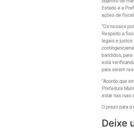
objetivo de man
Estado e a Pref
ações de fiscal
“Os nossos poli
Respeito a fisc
legais e justo
contingenciamen
bandidos, para
está verifican
para serem reso
”Acordo que en
Prefeitura Muni
estar nas ruas 
O prazo para a
Deixe 