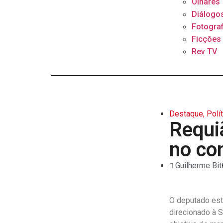
Olhares
Diálogo
Fotograf
Ficções
Rev TV
Destaque
,
Polí
Requi
no co
Guilherme Bit
O deputado est
direcionado à S