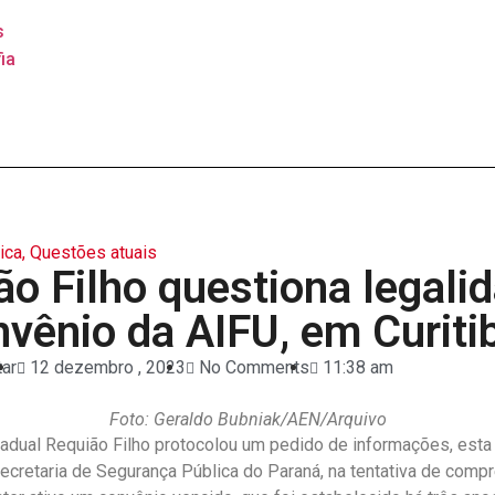
s
ia
tica
,
Questões atuais
ão Filho questiona legali
nvênio da AIFU, em Curiti
tar
12 dezembro , 2023
No Comments
11:38 am
Foto: Geraldo Bubniak/AEN/Arquivo
adual Requião Filho protocolou um pedido de informações, esta
ecretaria de Segurança Pública do Paraná, na tentativa de comp