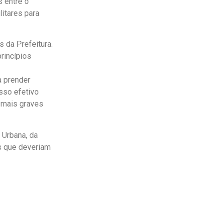
s entre o
litares para
s da Prefeitura.
princípios
a prender
sso efetivo
 mais graves
 Urbana, da
is que deveriam