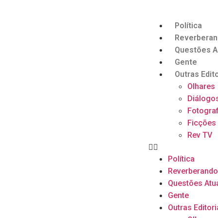
Política
Reverbera
Questões A
Gente
Outras Edito
Olhares
Diálogo
Fotograf
Ficções
Rev TV
Política
Reverberand
Questões Atu
Gente
Outras Editori