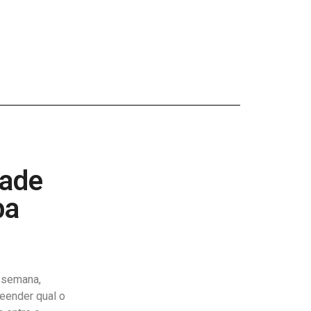
dade
ba
 semana,
reender qual o