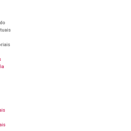
ndo
tuais
riais
s
ia
o
ais
ais