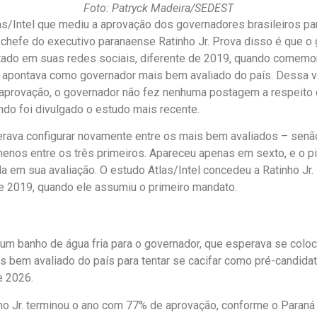
Foto: Patryck Madeira/SEDEST
as/Intel que mediu a aprovação dos governadores brasileiros pa
chefe do executivo paranaense Ratinho Jr. Prova disso é que o
ltado em suas redes sociais, diferente de 2019, quando comem
o apontava como governador mais bem avaliado do país. Dessa 
aprovação, o governador não fez nenhuma postagem a respeito
uando foi divulgado o estudo mais recente.
perava configurar novamente entre os mais bem avaliados – senã
menos entre os três primeiros. Apareceu apenas em sexto, e o p
 em sua avaliação. O estudo Atlas/Intel concedeu a Ratinho Jr. 
e 2019, quando ele assumiu o primeiro mandato.
 um banho de água fria para o governador, que esperava se colo
s bem avaliado do país para tentar se cacifar como pré-candidat
e 2026.
ho Jr. terminou o ano com 77% de aprovação, conforme o Paran