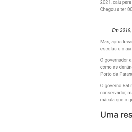
2021, caiu para
Chegou a ter 80
Em 2019,
Mas, após levar
escolas e o au
O governador a
como as denúnc
Porto de Paran
O governo Ratin
conservador, m
mácula que o go
Uma res