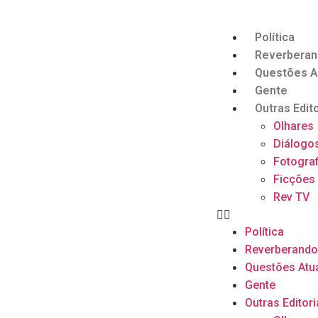
Política
Reverbera
Questões A
Gente
Outras Edito
Olhares
Diálogo
Fotograf
Ficções
Rev TV
Política
Reverberand
Questões Atu
Gente
Outras Editori