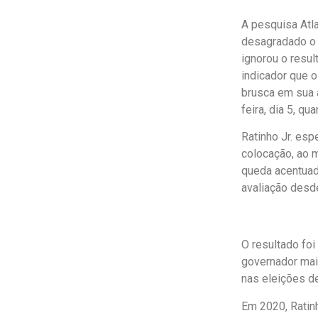
A pesquisa Atl
desagradado o 
ignorou o resu
indicador que 
brusca em sua 
feira, dia 5, q
Ratinho Jr. es
colocação, ao 
queda acentuada
avaliação desd
O resultado foi
governador mai
nas eleições d
Em 2020, Ratin