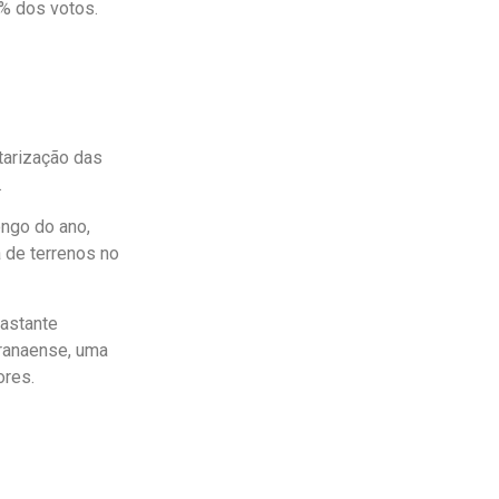
9% dos votos.
itarização das
.
ongo do ano,
 de terrenos no
bastante
ranaense, uma
ores.