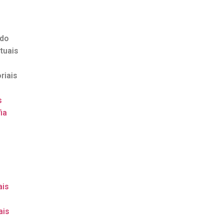
ndo
tuais
riais
s
ia
o
ais
ais