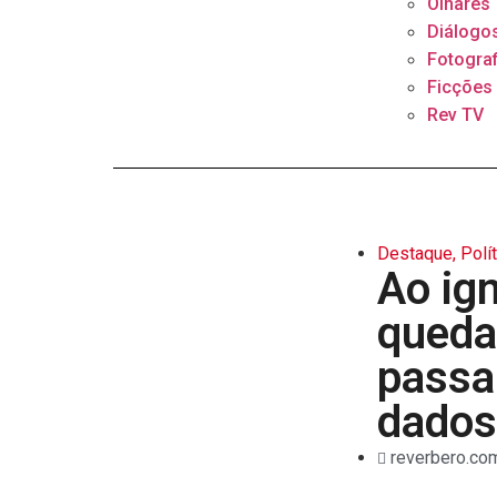
Olhares
Diálogo
Fotograf
Ficções
Rev TV
Destaque
,
Polí
Ao ig
queda
passa
dados
reverbero.com