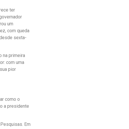
rece ter
 governador
orou um
vez, com queda
 desde sexta-
o na primeira
ior: com uma
sua pior
car como o
o a presidente
á Pesquisas. Em