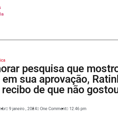
s
ia
tica
norar pesquisa que mostr
 em sua aprovação, Ratin
 recibo de que não gosto
.br
9 janeiro , 2024
One Comment
12:46 pm