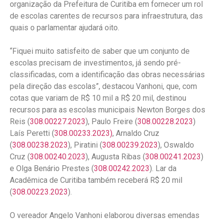
organização da Prefeitura de Curitiba em fornecer um rol
de escolas carentes de recursos para infraestrutura, das
quais o parlamentar ajudará oito.
“Fiquei muito satisfeito de saber que um conjunto de
escolas precisam de investimentos, já sendo pré-
classificadas, com a identificação das obras necessárias
pela direção das escolas”, destacou Vanhoni, que, com
cotas que variam de R$ 10 mil a R$ 20 mil, destinou
recursos para as escolas municipais Newton Borges dos
Reis (
308.00227.2023
), Paulo Freire (
308.00228.2023
)
Laís Peretti (
308.00233.2023)
, Arnaldo Cruz
(
308.00238.2023
), Piratini (
308.00239.2023
), Oswaldo
Cruz (
308.00240.2023
), Augusta Ribas (
308.00241.2023
)
e Olga Benário Prestes (
308.00242.2023
). Lar da
Acadêmica de Curitiba também receberá R$ 20 mil
(
308.00223.2023
).
O vereador Angelo Vanhoni elaborou diversas emendas