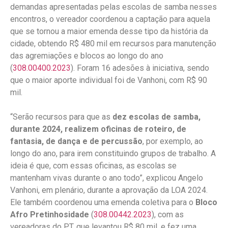
demandas apresentadas pelas escolas de samba nesses
encontros, o vereador coordenou a captação para aquela
que se tornou a maior emenda desse tipo da história da
cidade, obtendo R$ 480 mil em recursos para manutenção
das agremiações e blocos ao longo do ano
(
308.00400.2023
). Foram 16 adesões à iniciativa, sendo
que o maior aporte individual foi de Vanhoni, com R$ 90
mil.
“Serão recursos para que as
dez escolas de samba,
durante 2024, realizem oficinas de roteiro, de
fantasia, de dança e de percussão
, por exemplo, ao
longo do ano, para irem constituindo grupos de trabalho. A
ideia é que, com essas oficinas, as escolas se
mantenham vivas durante o ano todo”, explicou Angelo
Vanhoni, em plenário, durante a aprovação da LOA 2024.
Ele também coordenou uma emenda coletiva para o
Bloco
Afro Pretinhosidade
(
308.00442.2023
), com as
vereadoras do PT, que levantou R$ 80 mil, e fez uma