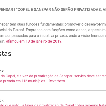
PENSAR | “COPEL E SANEPAR NÃO SERÃO PRIVATIZADAS, 
anepar têm duas funções fundamentais: promover o desenvolvim
cial do Paraná. Empresas com funções como essas, especialme
em ser passadas para a iniciativa privada, onde a visão financei
as”,
afirmou em 18 de janeiro de 2019
.
stas
ck:
 da Copel, é a vez da privatização da Sanepar: serviço deve ser r
iva privada em 112 municípios - Reverbero
ck:
do que votou a favor da privatização da Copel cobra governo Ratin