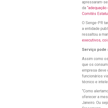
apressaram-se 
da
“adequação 
Comitês Estatu
O Senge-PR tam
a entidade publ
ressaltou a ma
executivos, coi
Serviço pode 
Assim como os 
que os consumi
empresa deve c
funcionários v
técnico e intele
“Como alertamos
oferecer a mes
Janeiro. Ou sej