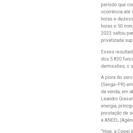
período que co
ocorrência até 
horas e dezess
horas e 50 min
2023 saltou par
privatizada su
Esses resulta
dos 5.830 func
demissões, o s
A piora do serv
(Senge-PR) em 
da venda, em ab
Leandro Grassm
energia, princi
prestação de s
à ANEEL (Agênci
“Hoje, a Copel