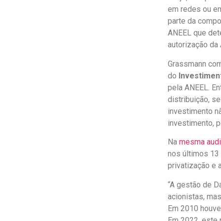
em redes ou em
parte da compos
ANEEL que deter
autorização da
Grassmann comp
do
Investimen
pela ANEEL. Ent
distribuição, s
investimento nã
investimento, p
Na
mesma audi
nos últimos 13
privatização e 
“A gestão de Da
acionistas, ma
Em 2010 houver
Em 2022, este 