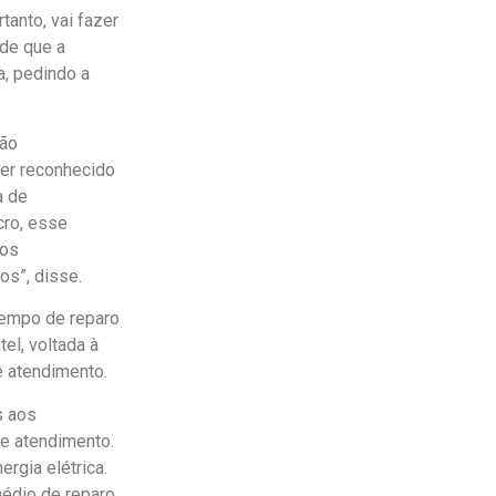
anto, vai fazer
 de que a
a, pedindo a
mão
ser reconhecido
a de
cro, esse
nos
os”, disse.
tempo de reparo
el, voltada à
de atendimento.
s aos
de atendimento.
rgia elétrica.
édio de reparo,