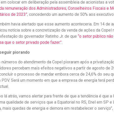
em colocar em deliberação pela assembleia de acionistas a vo
da remuneração dos Administradores, Conselheiros Fiscais e 
tários de 2023”
, concedendo um aumento de 50% aos executivo
bém havia alertado que esse aumento aconteceria. Em 14 de a
icou notícia sobre a concretização da venda de ações da Copel 
nifestação do governador Ratinho Jr. de que
“o setor público nã
sa que o setor privado pode fazer.”
.
seguir piorando
números do atendimento da Copel pioraram após a privatização,
dores percebam mais efeitos negativos a partir de agosto de 2
oncluir o processo de mandar embora cerca de 24,6% do seu q
ia PDV. Será um momento em que a empresa de energia terá perd
ctual.
 lá atrás, vamos alertar para frente de que a tendência é que a
ma qualidade de serviços que a Equatorial no RS, Enel em SP e L
a, mais quedas de energia e demora em restabelecer o serviço”, 