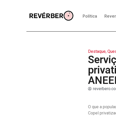
Política
Reve
Destaque
,
Ques
Servi
priva
ANEE
reverbero.co
O que a popula
Copel privatiz