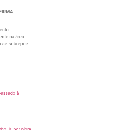
AFIRMA
ento
nte na área
ra se sobrepõe
epassado à
ho Jr. por piora