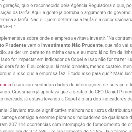
 geração, que é reconhecido pela Agência Reguladora e que, port
ição da tarifa. Aqui, a gente já derruba o argumento do governo
mina a tarifa. Não é. Quem determina a tarifa é a concessionári
 ANEEL”
lementava sobre onde a empresa evitava investir. “Na contra
to Prudente
vem o
Investimento Não Prudente
, que não vai 
ão, se der um defeito na minha casa, e eu moro lá no fim da linh
e isso for impactar em indicador da Copel e isso não for trazer lu
o será feito. E eu coloquei lá mais dinheiro, menos custeio, me
orque é isso que a empresa faz. E tudo isso para quê? Mais lucr
ência
foram apresentados dados de interrupções de serviço e 
 anos. Grassmann já apontava que a gestão do CEO Daniel Piment
ao mercado, já estava levando a Copel à piora dos indicadores 
niel Slaviero trouxe significativa melhora nos lucros distribuído
s carrega consigo a enorme piora nos indicadores de qualidade 
am 207.144 ocorrências com interrupção de fornecimento de ene
número era de 314.589. Um crescimento de 51,8%. Já o tempo m