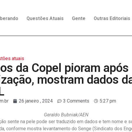
rberando
Questões Atuais
Gente
Outras Editoriais
tões atuais
ços da Copel pioram após
tização, mostram dados d
L
m.br
26 janeiro , 2024
3 Comments
5:27 pm
Geraldo Bubniak/AEN
ção sente na pele pode ser traduzido em dados e tem nome e 
ada, conforme mostra levantamento do Senge (Sindicato dos Eng