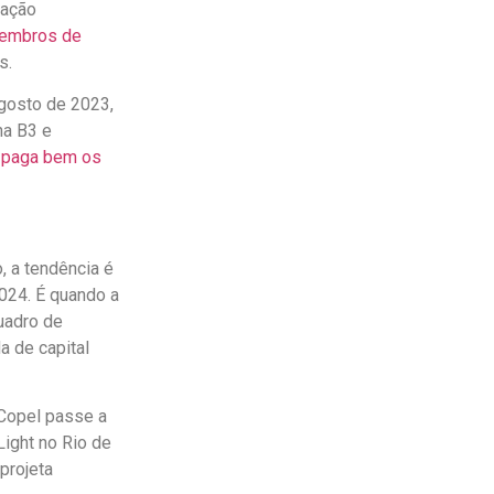
tação
Membros de
s.
gosto de 2023,
na B3 e
o paga bem os
 a tendência é
024. É quando a
uadro de
a de capital
 Copel passe a
ight no Rio de
projeta