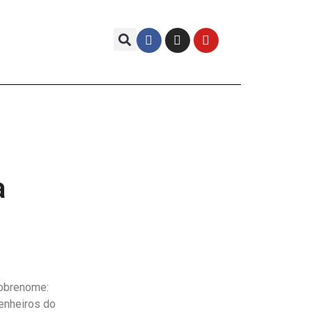
a
sobrenome:
enheiros do