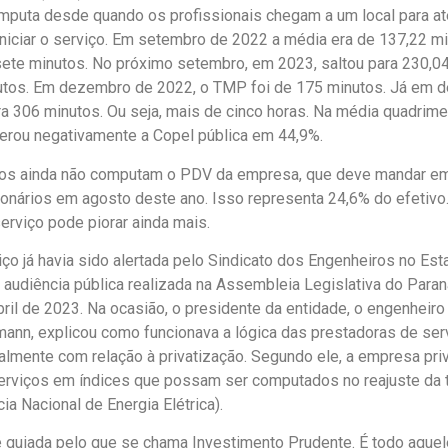
mputa desde quando os profissionais chegam a um local para at
iniciar o serviço. Em setembro de 2022 a média era de 137,22 m
ete minutos. No próximo setembro, em 2023, saltou para 230,04
utos. Em dezembro de 2022, o TMP foi de 175 minutos. Já em 
a 306 minutos. Ou seja, mais de cinco horas. Na média quadrimes
perou negativamente a Copel pública em 44,9%.
dos ainda não computam o PDV da empresa, que deve mandar e
ionários em agosto deste ano. Isso representa 24,6% do efetivo
erviço pode piorar ainda mais.
iço já havia sido alertada pelo Sindicato dos Engenheiros no Es
audiência pública realizada na Assembleia Legislativa do Para
ril de 2023. Na ocasião, o presidente da entidade, o engenheiro 
ann, explicou como funcionava a lógica das prestadoras de ser
palmente com relação à privatização. Segundo ele, a empresa pri
erviços em índices que possam ser computados no reajuste da ta
a Nacional de Energia Elétrica).
 é guiada pelo que se chama Investimento Prudente. É todo aque