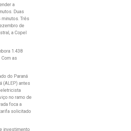
ender a
inutos. Duas
 minutos. Três
dezembro de
tral, a Copel
mbora 1.438
. Com as
tado do Paraná
ná (ALEP) antes
eletricista
viço no ramo de
vada foca a
rifa solicitado
le investimento