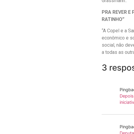
Grassmann..
PRA REVER E 
RATINHO”
“A Copel e a S
econômico e so
social, não dev
a todas as outr
3 respo
Pingba
Depois
iniciat
Pingba
Deputa