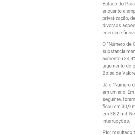
Estado do Para
enquanto a emp
privatização, 
diversos aspec
energia e fica
O “Número de O
substancialmen
aumentou 34,4%
argumento do go
Bolsa de Valor
Já o “Número d
em um ano. Em 
seguinte, foram
ficou em 30,9 m
em 38,2 mil. N
interrupções.
Pior resultado