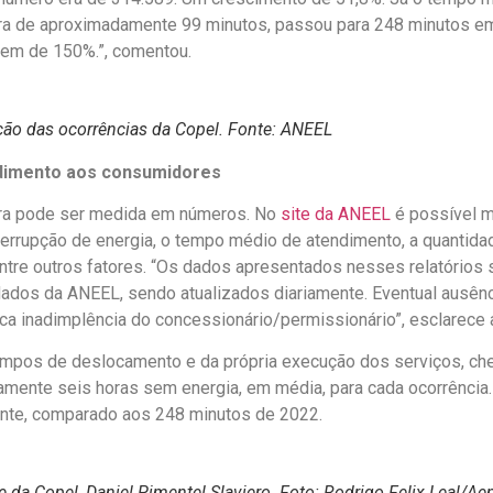
a de aproximadamente 99 minutos, passou para 248 minutos e
em de 150%.”, comentou.
o das ocorrências da Copel. Fonte: ANEEL
ndimento aos consumidores
ora pode ser medida em números. No
site da ANEEL
é possível m
nterrupção de energia, o tempo médio de atendimento, a quantida
ntre outros fatores. “Os dados apresentados nesses relatórios 
ados da ANEEL, sendo atualizados diariamente. Eventual ausênc
ca inadimplência do concessionário/permissionário”, esclarece 
mpos de deslocamento e da própria execução dos serviços, ch
camente seis horas sem energia, em média, para cada ocorrência
ante, comparado aos 248 minutos de 2022.
e da Copel, Daniel Pimentel Slaviero. Foto: Rodrigo Felix Leal/Ae