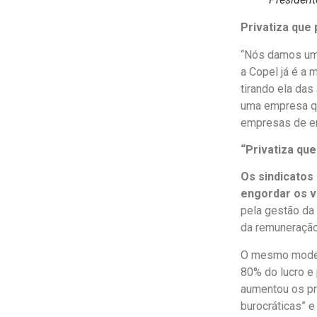
Privatiza que 
“Nós damos um 
a Copel já é a
tirando ela das
uma empresa qu
empresas de en
“Privatiza qu
Os sindicatos
engordar os v
pela gestão da
da remuneraçã
O mesmo modelo
80% do lucro e 
aumentou os pró
burocráticas” e