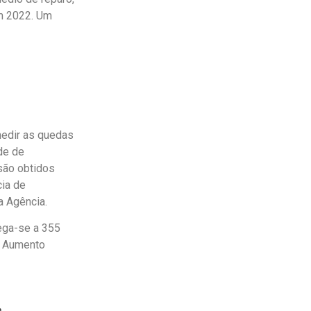
m 2022. Um
edir as quedas
de de
são obtidos
ia de
a Agência.
ega-se a 355
. Aumento
n