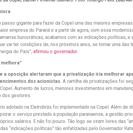
piora
passo gigante para fazer da Copel uma das maiores empresas d
 maior empresa do Paraná e a partir de agora, com essa moderni
 amarras burocráticas, acabamos com as indicações políticas, e 
e vai ter condições de, nos próximos anos, se tornar uma das 
ergia do País”,
afirmou o governador
.
e melhora”
 e a oposição alertaram que a privatização iria melhorar ap
encimentos dos acionistas.
A cartilha de privatizações foi seg
 Copel. Aumento de lucros, menores investimentos em manuten
o dos gestores.
 adotado na Eletrobrás foi implementado na Copel. Além de dis
piorar o serviço prestado à população paranaense, a gestão pri
prios salários. E não foi pouco. Tão logo se viram livres das “a
 das “indicações políticas” tão enfatizadas pelo Governador Rati