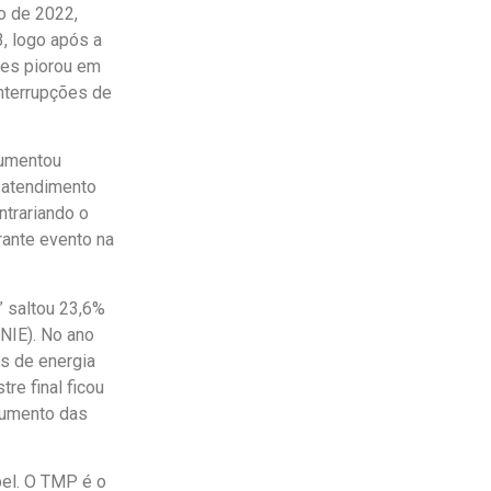
o de 2022,
, logo após a
ses piorou em
nterrupções de
aumentou
 atendimento
trariando o
rante evento na
” saltou 23,6%
NIE). No ano
es de energia
re final ficou
aumento das
el. O TMP é o