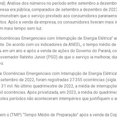
ná). Análise dos números no período entre setembro a dezembr
resa era pública, comparados de setembro a dezembro de 2023
demonstram que o serviço prestado aos consumidores paranaen
tos. Após a venda da empresa, os consumidores tiveram mais i
ram mais tempo sem luz.
corrências Emergenciais com Interrupção de Energia Elétrica” 
te. De acordo com os indicadores da ANEEL, o tempo médio de
 em um ano e após a venda de ações do Governo do Paraná, con
vernador Ratinho Junior (PSD) de que o serviço ia melhorar, du
es.
e Ocorrências Emergenciais com Interrupção de Energia Elétrica
setembro de 2022, foram registradas 27.355 ocorrências (sigla 
 31 mil. No último quadrimestre de 2022, a média de interrupçõ
il ocorrências. Após privatizada, em 2023, a média do quadrimest
estes períodos não aconteceram intempéries que justifiquem o 
 tem o (TMP) “Tempo Médio de Preparação” após a venda da Cop