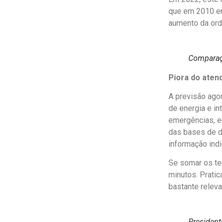
que em 2010 er
aumento da ord
Comparaçã
Piora do ate
A previsão ag
de energia e i
emergências, e
das bases de d
informação indi
Se somar os te
minutos. Prati
bastante relev
President