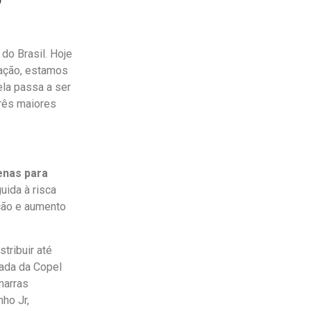
o Brasil. Hoje
zação, estamos
ela passa a ser
três maiores
enas para
uida à risca
ção e aumento
tribuir até
vada da Copel
marras
nho Jr,