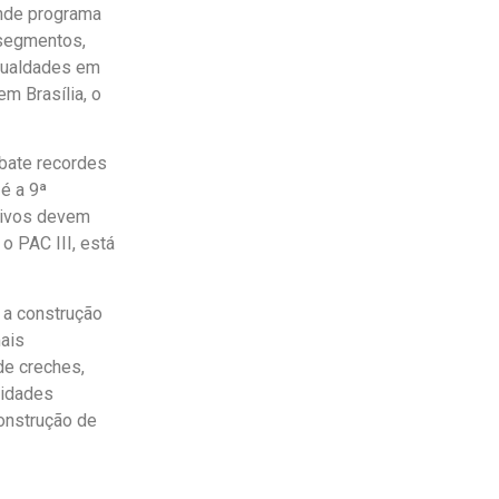
ande programa
 segmentos,
gualdades em
m Brasília, o
 bate recordes
é a 9ª
tivos devem
o PAC III, está
 a construção
mais
de creches,
sidades
onstrução de