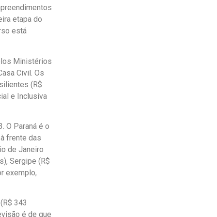
empreendimentos
eira etapa do
rso está
los Ministérios
asa Civil. Os
silientes (R$
ial e Inclusiva
. O Paraná é o
à frente das
io de Janeiro
s), Sergipe (R$
or exemplo,
 (R$ 343
revisão é de que