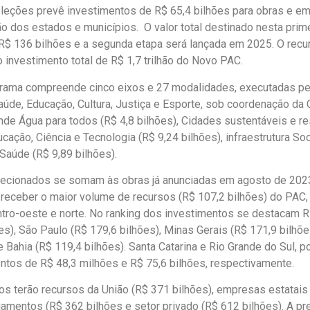
eções prevê investimentos de R$ 65,4 bilhões para obras e 
o dos estados e municípios. O valor total destinado nesta prim
R$ 136 bilhões e a segunda etapa será lançada em 2025. O recu
investimento total de R$ 1,7 trilhão do Novo PAC.
ograma compreende cinco eixos e 27 modalidades, executadas pe
úde, Educação, Cultura, Justiça e Esporte, sob coordenação da C
de Água para todos (R$ 4,8 bilhões), Cidades sustentáveis e re
ucação, Ciência e Tecnologia (R$ 9,24 bilhões), infraestrutura Soc
, Saúde (R$ 9,89 bilhões).
lecionados se somam às obras já anunciadas em agosto de 2023
 receber o maior volume de recursos (R$ 107,2 bilhões) do PAC, 
ntro-oeste e norte. No ranking dos investimentos se destacam R
es), São Paulo (R$ 179,6 bilhões), Minas Gerais (R$ 171,9 bilhõe
e Bahia (R$ 119,4 bilhões). Santa Catarina e Rio Grande do Sul, p
entos de R$ 48,3 milhões e R$ 75,6 bilhões, respectivamente.
os terão recursos da União (R$ 371 bilhões), empresas estatais
ciamentos (R$ 362 bilhões e setor privado (R$ 612 bilhões). A p