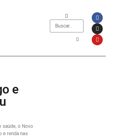
go e
eu
e saúde, o Novo
o e renda nas