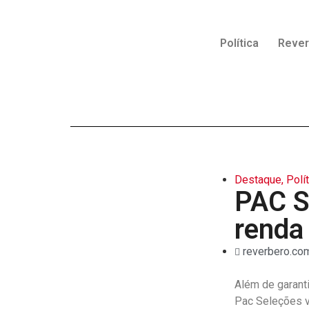
Política
Reve
Destaque
,
Polí
PAC S
renda 
reverbero.com
Além de garant
Pac Seleções v