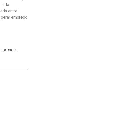
tos da
eria entre
a gerar emprego
 marcados