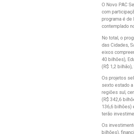
O Novo PAC Sel
com participaçã
programa é de 
contemplado no 
No total, o pr
das Cidades, Sa
eixos compreen
40 bilhões), Ed
(R$ 1,2 bilhão)
Os projetos se
sexto estado a
regiões sul, ce
(R$ 342,6 bilhõ
136,6 bilhões) 
terão investim
Os investiment
bilhões), finan