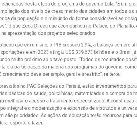
lecionadas nesta etapa do programa do governo Lula. “É um gr
 ampliação dos níveis de crescimento das cidades em todos os
enda da população e diminuindo de forma considerável as desi
s”, disse Zeca Dirceu que acompanhou no Palácio do Planalto, e
a na apresentação dos projetos selecionados.
stacou que em um ano, o PIB cresceu 2,9%, a balança comercial
xportações e em 2023 atingiu US$ 339,673 bilhões e o Brasil já 
ndo muito próximo ao oitavo posto. “Todos os resultados posi
nta e a participação da maioria dos programas do governo, como 
 crescimento deve ser amplo, geral e irrestrito”, reiterou.
 previstas no PAC Seleções ao Paraná, estão investimentos para
des básicas de saúde, policlínicas, maternidades e compra de 
ra melhorar o acesso a tratamento especializado. A construção 
po integral e a modernização e expansão de institutos e univer
m são prioridades. As ações de educação terão recursos para c
ura, esporte e lazer.