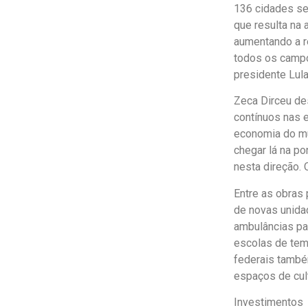
136 cidades se
que resulta na
aumentando a r
todos os campo
presidente Lul
Zeca Dirceu de
contínuos nas e
economia do mu
chegar lá na po
nesta direção. O
Entre as obras
de novas unida
ambulâncias pa
escolas de tem
federais també
espaços de cult
Investimentos