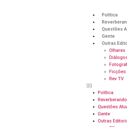
Política
Reverbera
Questões A
Gente
Outras Edito
Olhares
Diálogo
Fotograf
Ficções
Rev TV
Política
Reverberand
Questões Atu
Gente
Outras Editori