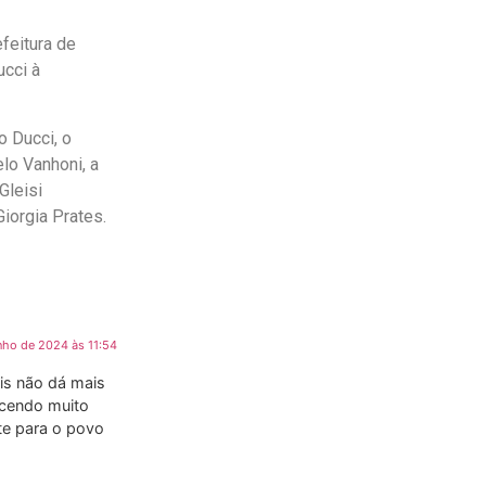
feitura de
ucci à
o Ducci, o
lo Vanhoni, a
Gleisi
iorgia Prates.
unho de 2024 às 11:54
is não dá mais
rcendo muito
te para o povo