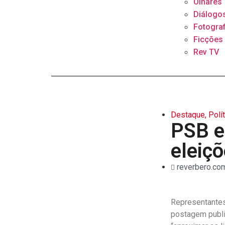
Olhares
Diálogo
Fotograf
Ficções
Rev TV
Destaque
,
Polí
PSB e
eleiç
reverbero.com
Representantes
postagem public