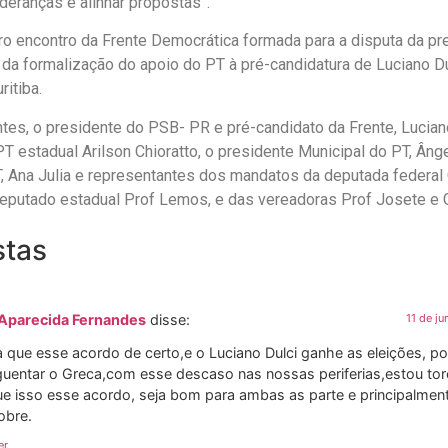
ideranças e alinhar propostas”.
ro encontro da Frente Democrática formada para a disputa da pre
 da formalização do apoio do PT à pré-candidatura de Luciano D
ritiba.
tes, o presidente do PSB- PR e pré-candidato da Frente, Lucian
T estadual Arilson Chioratto, o presidente Municipal do PT, Ânge
, Ana Julia e representantes dos mandatos da deputada federal 
eputado estadual Prof Lemos, e das vereadoras Prof Josete e G
stas
 Aparecida Fernandes
disse:
11 de j
 que esse acordo de certo,e o Luciano Dulci ganhe as eleições, po
guentar o Greca,com esse descaso nas nossas periferias,estou to
ue isso esse acordo, seja bom para ambas as parte e principalmen
obre.
er