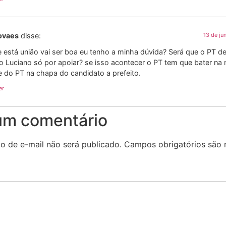
ovaes
disse:
13 de ju
 está união vai ser boa eu tenho a minha dúvida? Será que o PT de 
 o Luciano só por apoiar? se isso acontecer o PT tem que bater na
e do PT na chapa do candidato a prefeito.
er
um comentário
o de e-mail não será publicado.
Campos obrigatórios são