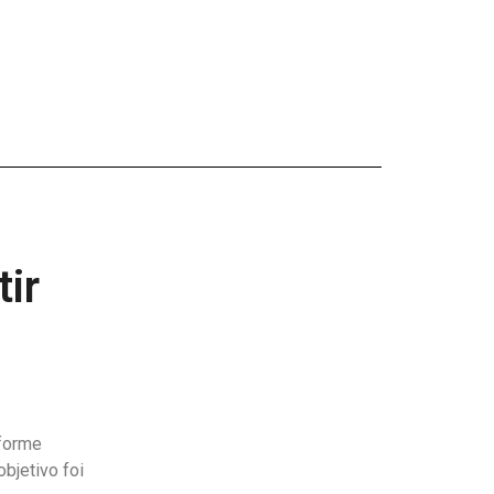
ir
nforme
bjetivo foi