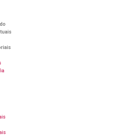
ndo
tuais
riais
s
ia
o
ais
ais