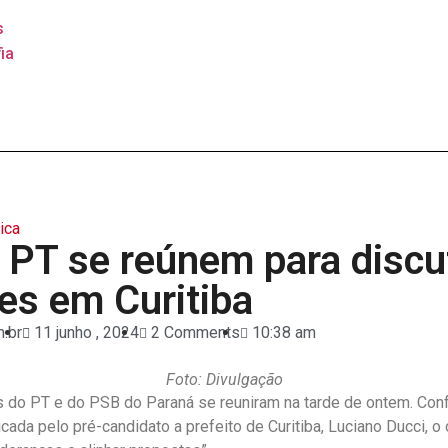
s
ia
tica
 PT se reúnem para discut
ões em Curitiba
.br
11 junho , 2024
2 Comments
10:38 am
Foto: Divulgação
 do PT e do PSB do Paraná se reuniram na tarde de ontem. Co
ada pelo pré-candidato a prefeito de Curitiba, Luciano Ducci, o o