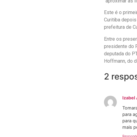
“aproximar as l
Este é o primei
Curitiba depois
prefeitura de Cu
Entre os presen
presidente do P
deputada do PT
Hoffmann, do d
2 respo
Izabel
Tomara
para a
para q
mais p
Respond