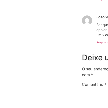
Joãon
Ser que
apoiar
um vic
Respond
Deixe 
O seu endereç
com
*
Comentário
*