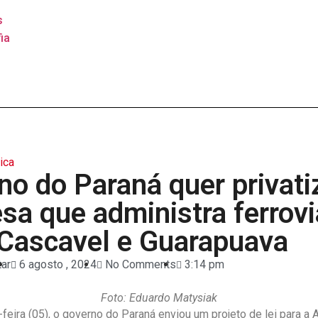
s
ia
tica
no do Paraná quer privati
sa que administra ferrovi
 Cascavel e Guarapuava
tar
6 agosto , 2024
No Comments
3:14 pm
Foto: Eduardo Matysiak
eira (05), o governo do Paraná enviou um projeto de lei para a