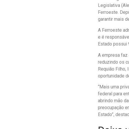
Legislativa (Al
Ferroeste. Dep
garantir mais d
A Ferroeste adm
e é responsável
Estado possui 
A empresa faz 
reduzindo os c
Requião Filho, 
oportunidade d
“Mais uma priv
federal para en
abrindo mão da 
preocupação em
Estado”, destac