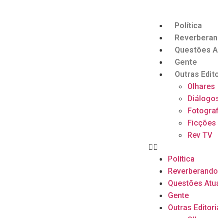
Política
Reverbera
Questões A
Gente
Outras Edito
Olhares
Diálogo
Fotograf
Ficções
Rev TV
Política
Reverberand
Questões Atu
Gente
Outras Editori