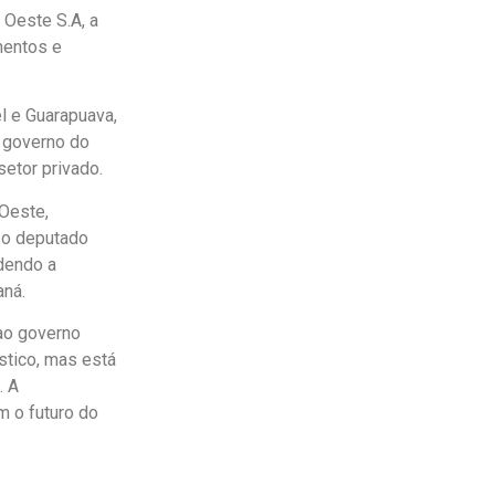
 Oeste S.A, a
mentos e
l e Guarapuava,
o governo do
etor privado.
 Oeste,
 o deputado
rdendo a
aná.
ao governo
ístico, mas está
. A
m o futuro do