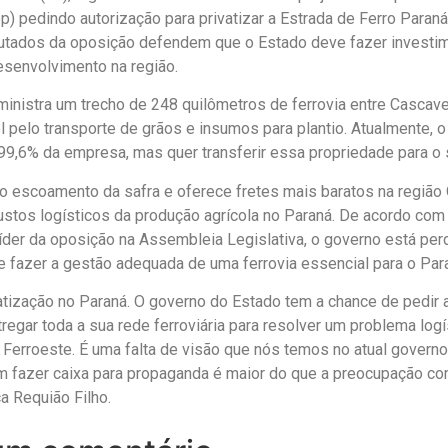
ep) pedindo autorização para privatizar a Estrada de Ferro Paraná
utados da oposição defendem que o Estado deve fazer investi
esenvolvimento na região.
inistra um trecho de 248 quilômetros de ferrovia entre Cascave
 pelo transporte de grãos e insumos para plantio. Atualmente, 
99,6% da empresa, mas quer transferir essa propriedade para o s
o escoamento da safra e oferece fretes mais baratos na região
ustos logísticos da produção agrícola no Paraná. De acordo com
líder da oposição na Assembleia Legislativa, o governo está pe
e fazer a gestão adequada de uma ferrovia essencial para o Par
atização no Paraná. O governo do Estado tem a chance de pedir 
tregar toda a sua rede ferroviária para resolver um problema log
Ferroeste. É uma falta de visão que nós temos no atual governo
 fazer caixa para propaganda é maior do que a preocupação co
a Requião Filho.