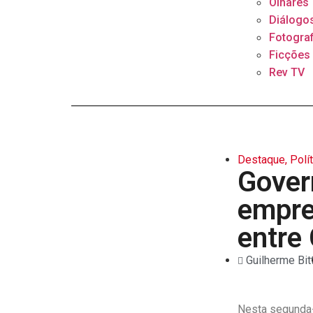
Olhares
Diálogo
Fotograf
Ficções
Rev TV
Destaque
,
Polí
Gover
empre
entre
Guilherme Bit
Nesta segunda-f