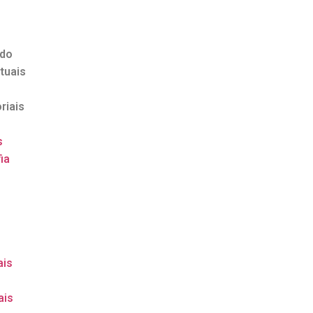
ndo
tuais
riais
s
ia
o
ais
ais