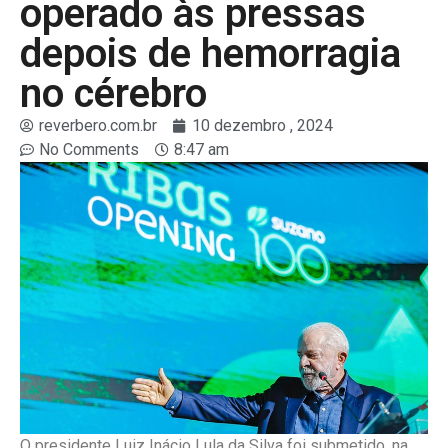
operado às pressas
depois de hemorragia
no cérebro
reverbero.com.br
10 dezembro , 2024
No Comments
8:47 am
O presidente Luiz Inácio Lula da Silva foi submetido, na