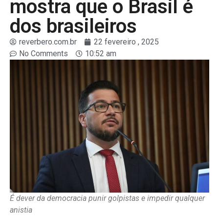
mostra que o Brasil é
dos brasileiros
reverbero.com.br
22 fevereiro , 2025
No Comments
10:52 am
É dever da democracia punir golpistas e impedir qualquer
anistia