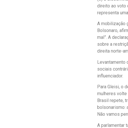
direito ao voto
representa uma 
A mobilização g
Bolsonaro, afir
mal”. A declara
sobre a restriç
direita norte-a
Levantamento d
sociais contrá
influenciador.
Para Gleisi, o 
mulheres volte
Brasil repete, 
bolsonarismo: 
Não vamos permi
A parlamentar