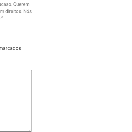
 acaso. Querem
em direitos. Nós
.”
 marcados