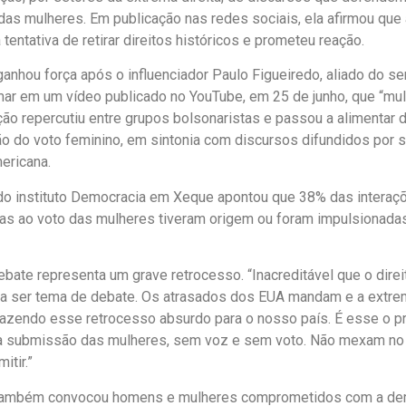
 das mulheres. Em publicação nas redes sociais, ela afirmou que 
tentativa de retirar direitos históricos e prometeu reação.
anhou força após o influenciador Paulo Figueiredo, aliado do se
mar em um vídeo publicado no YouTube, em 25 de junho, que “mul
ção repercutiu entre grupos bolsonaristas e passou a alimentar
ão do voto feminino, em sintonia com discursos difundidos por 
mericana.
o instituto Democracia em Xeque apontou que 38% das interaç
rias ao voto das mulheres tiveram origem ou foram impulsionada
debate representa um grave retrocesso. “Inacreditável que o dire
 a ser tema de debate. Os atrasados dos EUA mandam e a extrem
trazendo esse retrocesso absurdo para o nosso país. É esse o p
a submissão das mulheres, sem voz e sem voto. Não mexam no
tir.”
 também convocou homens e mulheres comprometidos com a de