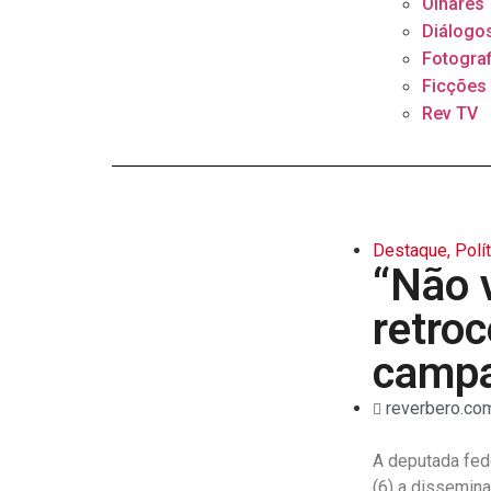
Olhares
Diálogo
Fotograf
Ficções
Rev TV
Destaque
,
Polí
“Não 
retroc
campa
reverbero.com
A deputada fede
(6) a dissemina