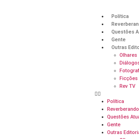
Política
Reverbera
Questões A
Gente
Outras Edito
Olhares
Diálogo
Fotograf
Ficções
Rev TV
Política
Reverberand
Questões Atu
Gente
Outras Editori