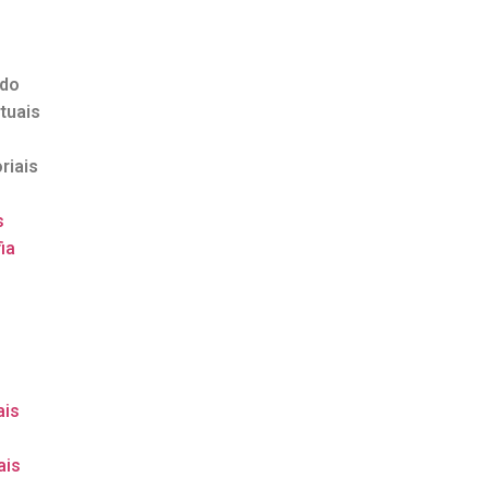
ndo
tuais
riais
s
ia
o
ais
ais