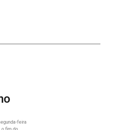
no
segunda-feira
 o fim do