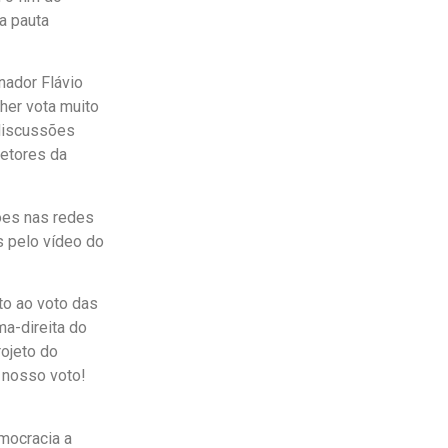
a pauta
nador Flávio
her vota muito
 discussões
setores da
ões nas redes
s pelo vídeo do
ito ao voto das
a-direita do
rojeto do
 nosso voto!
mocracia a