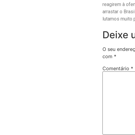
reagirem à ofe
arrastar o Bras
lutamos muito p
Deixe 
O seu endereç
com
*
Comentário
*