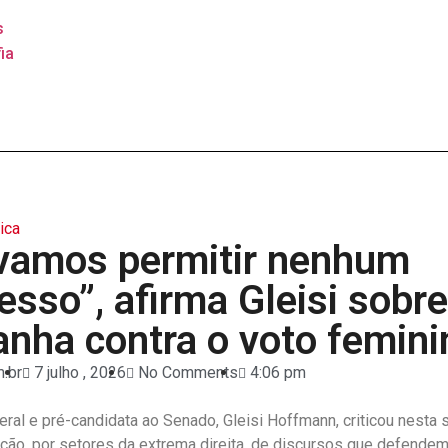
s
ia
tica
vamos permitir nenhum
esso”, afirma Gleisi sobre
nha contra o voto femini
.br
7 julho , 2026
No Comments
4:06 pm
ral e pré-candidata ao Senado, Gleisi Hoffmann, criticou nesta 
ção, por setores da extrema direita, de discursos que defendem