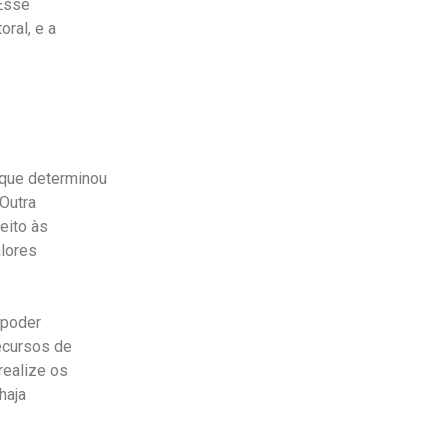
 Esse
oral, e a
 que determinou
 Outra
eito às
alores
 poder
ecursos de
realize os
haja