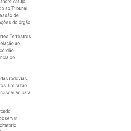
vandro Araújo
do ao Tribunal
cessão de
ações do órgão.
rtes Terrestres
elação ao
Acórdão
ncia de
 das rodovias,
ros. Em razão
cessárias para
rcado
 observar
itatório.