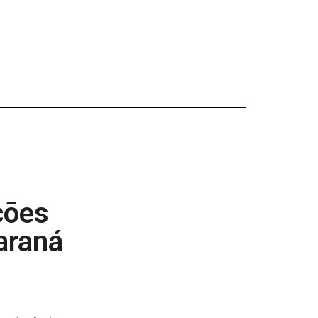
ções
araná