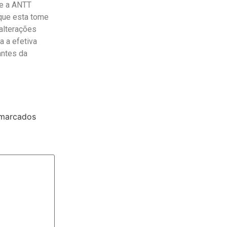
ue a ANTT
 que esta tome
alterações
a a efetiva
antes da
 marcados