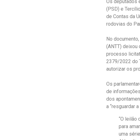
Os deputados es
(PSD) e Tercíli
de Contas da U
rodovias do Pa
No documento, 
(ANTT) deixou 
processo licit
2379/2022 do T
autorizar os p
Os parlamentare
de informações
dos apontament
a “resguardar a
“O leilão
para aman
uma série