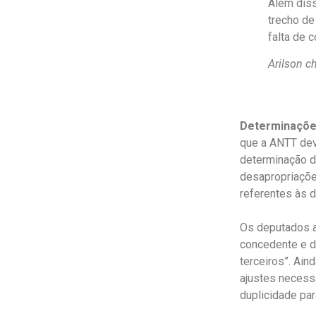
Além diss
trecho de
falta de c
Arilson c
Determinaçõ
que a ANTT deve
determinação d
desapropriaçõe
referentes às 
Os deputados a
concedente e d
terceiros”. Ain
ajustes necess
duplicidade par