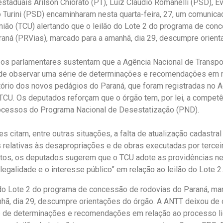
taduais Arilson Chiorato (PT), Luiz Cláudio Romanelli (PSD), E
o Turini (PSD) encaminharam nesta quarta-feira, 27, um comunica
nião (TCU) alertando que o leilão do Lote 2 do programa de con
raná (PRVias), marcado para a amanhã, dia 29, descumpre orient
os parlamentares sustentam que a Agência Nacional de Transpo
de observar uma série de determinações e recomendações em r
atório dos novos pedágios do Paraná, que foram registradas no 
CU. Os deputados reforçam que o órgão tem, por lei, a competê
rocessos do Programa Nacional de Desestatização (PND).
s citam, entre outras situações, a falta de atualização cadastral
 relativas às desapropriações e de obras executadas por tercei
os, os deputados sugerem que o TCU adote as providências ne
 legalidade e o interesse público” em relação ao leilão do Lote 2.
 do Lote 2 do programa de concessão de rodovias do Paraná, ma
hã, dia 29, descumpre orientações do órgão. A ANTT deixou de
 de determinações e recomendações em relação ao processo lic