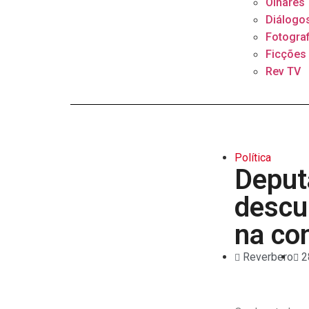
Olhares
Diálogo
Fotograf
Ficções
Rev TV
Política
Deput
descu
na co
Reverbero
2