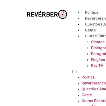
Política
Reverbera
Questões A
Gente
Outras Edito
Olhares
Diálogo
Fotograf
Ficções
Rev TV
Política
Reverberand
Questões Atu
Gente
Outras Editori