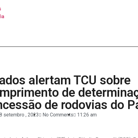
s
ia
ados alertam TCU sobre
mprimento de determina
ncessão de rodovias do P
8 setembro , 2023
No Comments
11:26 am