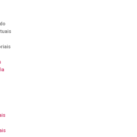
ndo
tuais
riais
s
ia
o
ais
ais