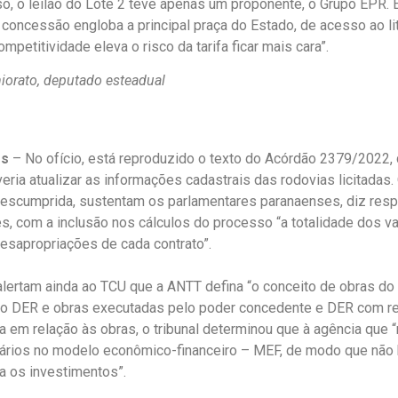
o, o leilão do Lote 2 teve apenas um proponente, o Grupo EPR.
 concessão engloba a principal praça do Estado, de acesso ao lit
ompetitividade eleva o risco da tarifa ficar mais cara”.
hiorato, deputado esteadual
es
– No ofício, está reproduzido o texto do Acórdão 2379/2022,
ria atualizar as informações cadastrais das rodovias licitadas.
escumprida, sustentam os parlamentares paranaenses, diz resp
s, com a inclusão nos cálculos do processo “a totalidade dos v
desapropriações de cada contrato”.
lertam ainda ao TCU que a ANTT defina “o conceito de obras do
o DER e obras executadas pelo poder concedente e DER com r
da em relação às obras, o tribunal determinou que à agência que “
ários no modelo econômico-financeiro – MEF, de modo que não 
a os investimentos”.